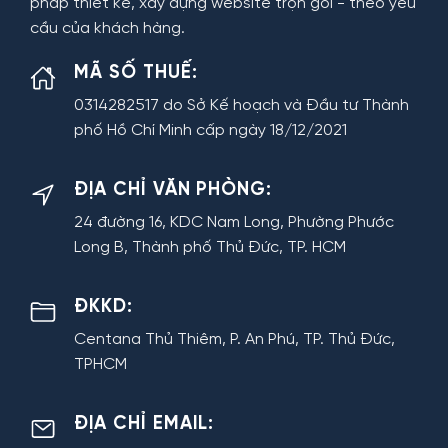
pháp thiết kế, xây dựng website trọn gói - theo yêu
cầu của khách hàng.
MÃ SỐ THUẾ:
0314282517 do Sở Kế hoạch và Đầu tư Thành
phố Hồ Chí Minh cấp ngày 18/12/2021
ĐỊA CHỈ VĂN PHÒNG:
24 đường 16, KDC Nam Long, Phường Phước
Long B, Thành phố Thủ Đức, TP. HCM
ĐKKD:
Centana Thủ Thiêm, P. An Phú, TP. Thủ Đức,
TPHCM
ĐỊA CHỈ EMAIL: