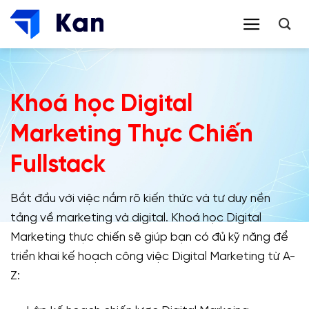
Bỏ
qua
nội
dung
Khoá học Digital
Marketing Thực Chiến
Fullstack
Bắt đầu với việc nắm rõ kiến thức và tư duy nền
tảng về marketing và digital. Khoá học Digital
Marketing thực chiến sẽ giúp bạn có đủ kỹ năng để
triển khai kế hoạch công việc Digital Marketing từ A-
Z: