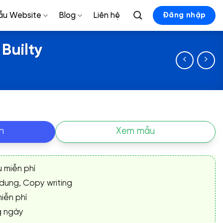
ẫu Website
Blog
Liên hệ
Đăng nhập
Builty
n
Xem mẫu
ụ miễn phí
 dung, Copy writing
iễn phí
g ngày