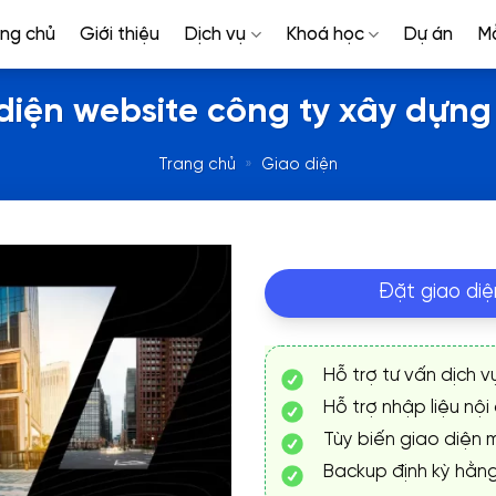
ang chủ
Giới thiệu
Dịch vụ
Khoá học
Dự án
M
diện website công ty xây dựng 
Trang chủ
»
Giao diện
Đặt giao diệ
Hỗ trợ tư vấn dịch v
Hỗ trợ nhập liệu nội
Tùy biến giao diện m
Backup định kỳ hằn