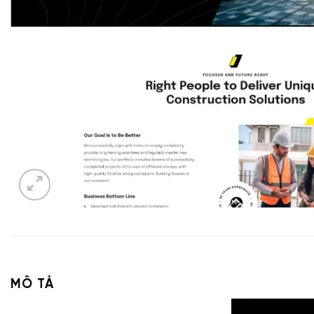
MÔ TẢ