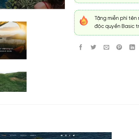
Tặng miễn phí tên 
độc quyền Basic tr