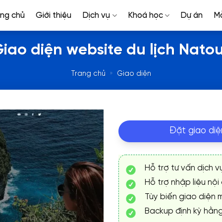
ang chủ
Giới thiệu
Dịch vụ
Khoá học
Dự án
M
iao diện website du lịch Nato
Trang chủ
»
Giao diện
Đặt giao diệ
Hỗ trợ tư vấn dịch v
Hỗ trợ nhập liệu nội
Tùy biến giao diện m
Backup định kỳ hằn