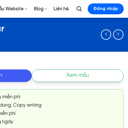
ẫu Website
Blog
Liên hệ
Đăng nhập
ur
n
Xem mẫu
ụ miễn phí
 dung, Copy writing
iễn phí
g ngày