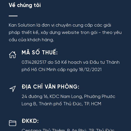
Về chúng tôi
Kan Solution là đơn vị chuyên cung cấp các giải
pháp thiết kế, xây dựng website trọn gói - theo yêu
cầu của khách hàng.
MÃ SỐ THUẾ:
0314282517 do Sở Kế hoạch và Đầu tư Thành
phố Hồ Chí Minh cấp ngày 18/12/2021
ĐỊA CHỈ VĂN PHÒNG:
24 đường 16, KDC Nam Long, Phường Phước
Long B, Thành phố Thủ Đức, TP. HCM
ĐKKD:
Centana Thủ Thiêm, P. An Phú, TP. Thủ Đức,