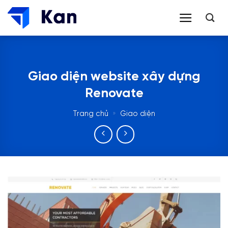
Bỏ
qua
nội
dung
Giao diện website xây dựng
Renovate
Trang chủ
»
Giao diện