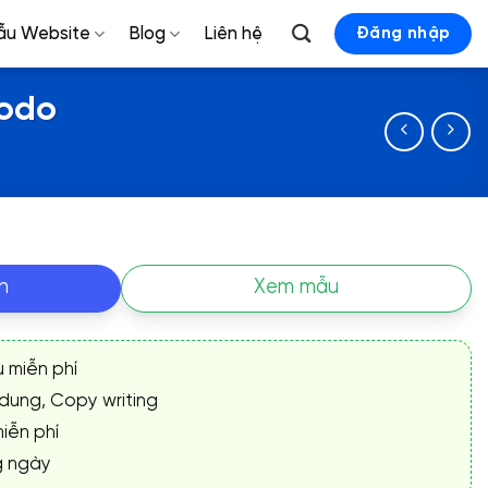
ẫu Website
Blog
Liên hệ
Đăng nhập
modo
n
Xem mẫu
ụ miễn phí
 dung, Copy writing
iễn phí
g ngày