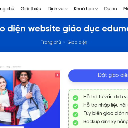
ang chủ
Giới thiệu
Dịch vụ
Khoá học
Dự án
M
o diện website giáo dục edu
Trang chủ
»
Giao diện
Đặt giao diệ
Hỗ trợ tư vấn dịch v
Hỗ trợ nhập liệu nội
Tùy biến giao diện m
Backup định kỳ hằn