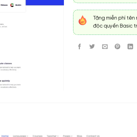
Tặng miễn phí tên 
độc quyền Basic tr