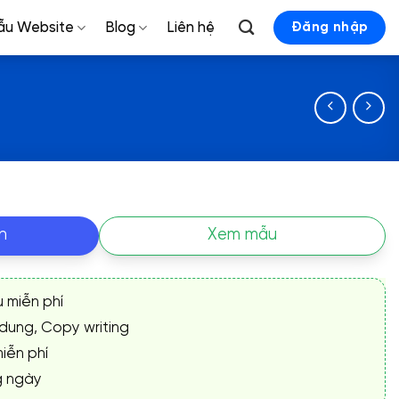
ẫu Website
Blog
Liên hệ
Đăng nhập
n
Xem mẫu
ụ miễn phí
 dung, Copy writing
iễn phí
g ngày