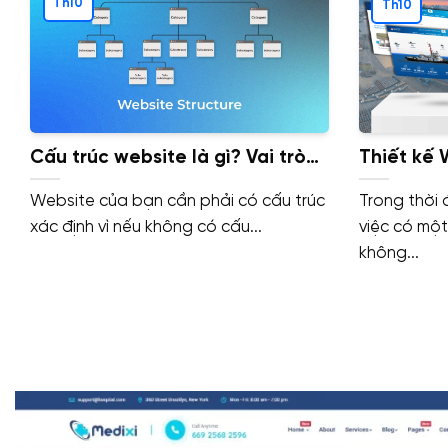
Th10
Th10
Cấu trúc website là gì? Vai trò
Thiết kế 
và Cách xây dựng cấu trúc
Logistic 
Website của bạn cần phải có cấu trúc
Trong thời 
website.
Doanh Ng
xác định vì nếu không có cấu...
việc có mộ
không...