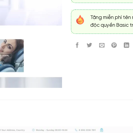
Tặng miễn phí tên 
độc quyền Basic tr