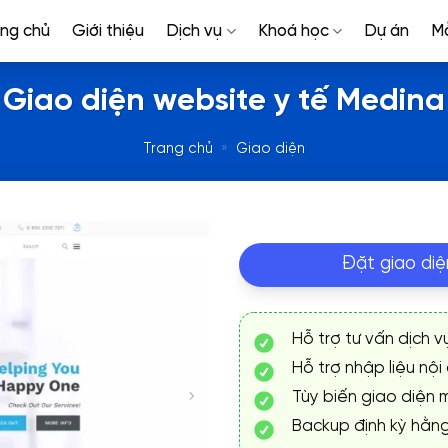
ang chủ
Giới thiệu
Dịch vụ
Khoá học
Dự án
M
Giao diện website y tế Medina
Trang chủ
»
Giao diện
Đặt giao diệ
Hỗ trợ tư vấn dịch v
Hỗ trợ nhập liệu nội
Tùy biến giao diện m
Backup định kỳ hằn