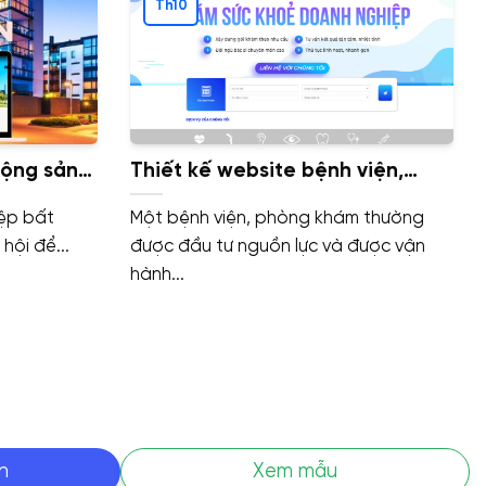
Th10
động sản
Thiết kế website bệnh viện,
 SEO, Tốc
phòng khám, y tế chuyên
ệp bất
Một bệnh viện, phòng khám thường
nghiệp, chất lượng
hội để...
được đầu tư nguồn lực và được vận
hành...
n
Xem mẫu