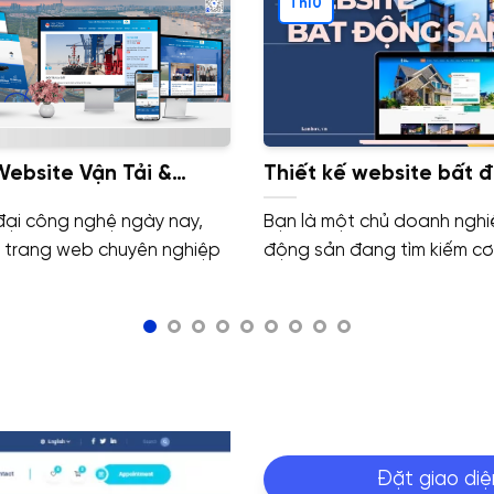
Th10
Website Vận Tải &
Thiết kế website bất 
Chuyên Nghiệp cho
chuyển đổi cao. Chuẩn
đại công nghệ ngày nay,
Bạn là một chủ doanh nghi
hiệp
độ cao
t trang web chuyên nghiệp
động sản đang tìm kiếm cơ 
Đặt giao diệ