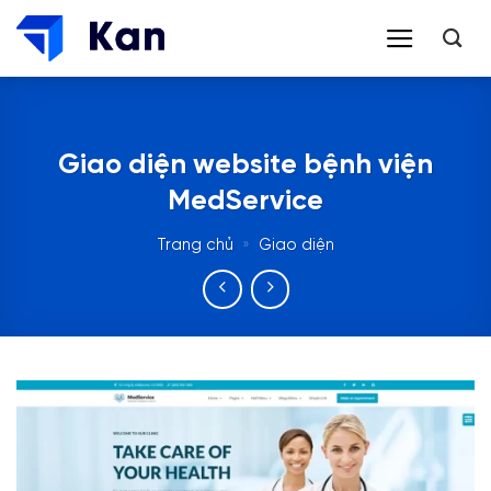
Bỏ
qua
nội
dung
Giao diện website bệnh viện
MedService
Trang chủ
»
Giao diện