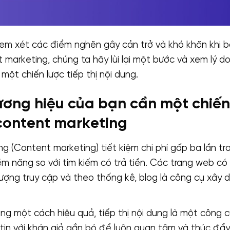
xem xét các điểm nghẽn gây cản trở và khó khăn khi 
marketing, chúng ta hãy lùi lại một bước và xem lý d
một chiến lược tiếp thị nội dung.
ương hiệu của bạn cần một chiến
content marketing
ung (Content marketing) tiết kiệm chi phí gấp ba lần tr
m năng so với tìm kiếm có trả tiền. Các trang web có 
ượng truy cập và theo thống kê, blog là công cụ xây 
ụng một cách hiệu quả, tiếp thị nội dung là một công
 tin với khán giả gắn bó để luôn quan tâm và thúc đẩ