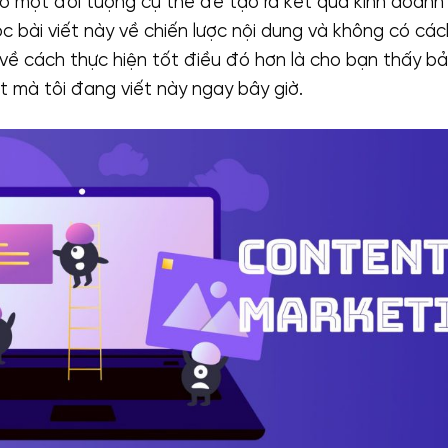
ho một đối tượng cụ thể để tạo ra kết quả kinh doanh
c bài viết này về chiến lược nội dung và không có cá
về cách thực hiện tốt điều đó hơn là cho bạn thấy b
t mà tôi đang viết này ngay bây giờ.