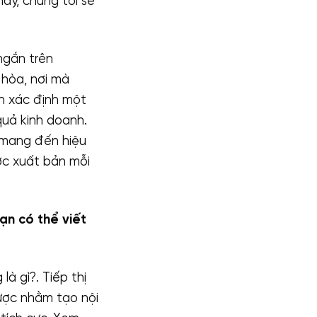
ày, chúng tôi sẽ
ngắn trên
 hòa, nơi mà
ần xác định một
quả kinh doanh.
 mang đến hiệu
ợc xuất bản mỗi
ạn có thể viết
là gì?. Tiếp thị
ược nhằm tạo nội