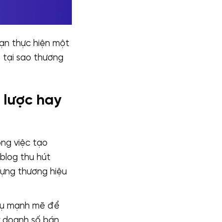
bạn thực hiện một
o tại sao thương
 lược hay
ong việc tạo
blog thu hút
dựng thương hiệu
 cụ mạnh mẽ để
y doanh số bán