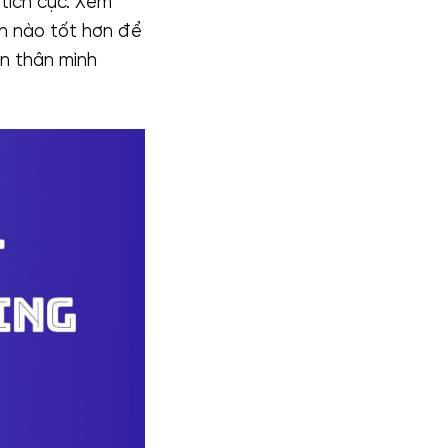
 tích cực. Xem
ch nào tốt hơn để
ản thân mình