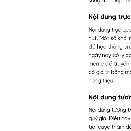
sóng trực tiếp t
Nội dung trự
Nội dung trực qu
hút. Một số khái 
đồ họa thông tin,
ngày nay, có lý d
meme để truyền t
có giá trị bằng m
hàng triệu.
Nội dung tươ
Nội dung tương t
quý giá. Điều nà
tra, cuộc thăm dò