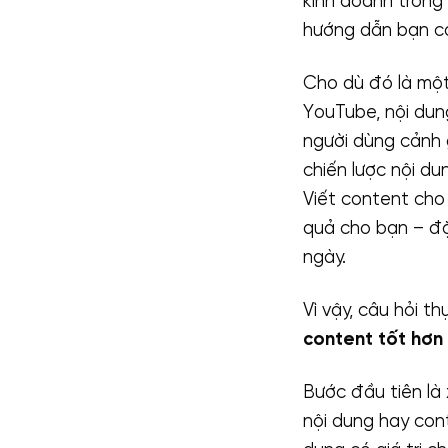
kinh doanh trong
hướng dẫn bạn cá
Cho dù đó là một 
YouTube, nội dun
người dùng cảnh 
chiến lược nội du
Viết content cho
quả cho bạn – đặc
ngày.
Vì vậy, câu hỏi th
content tốt hơn
Bước đầu tiên là x
nội dung hay con