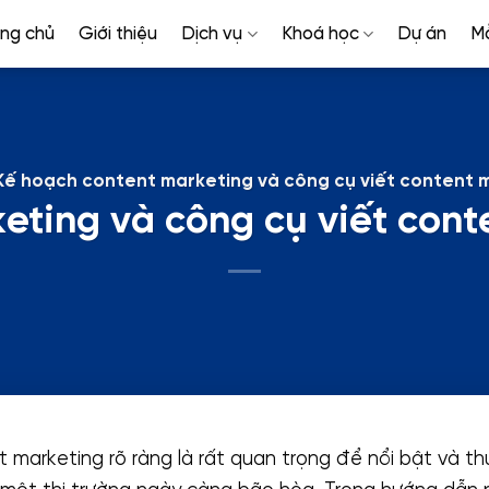
ang chủ
Giới thiệu
Dịch vụ
Khoá học
Dự án
M
Kế hoạch content marketing và công cụ viết content 
eting và công cụ viết cont
 marketing rõ ràng là rất quan trọng để nổi bật và t