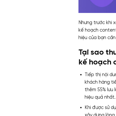
Nhưng trước khi 
kế hoạch content 
hiệu của bạn cần 
Tại sao th
kế hoạch 
Tiếp thị nội d
khách hàng tiề
thêm 55% lưu l
hiệu quả nhất.
Khi được sử d
xây dựng lòng