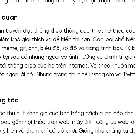
hông qua các nền tảng trực tuyến, hoặc thậm chí tạo 
c quan
an truyền đạt thông điệp thông qua thiết kế theo các
niệm khó giải thích và dễ hiển thị hơn. Các loại phổ b
 meme, gif, ảnh, biểu đồ, sơ đồ và trang trình bày. Kỳ 
o tại sao cả những người có ảnh hưởng và chính trị gi
ải thông điệp của họ trên internet. Và theo khuôn m
ột ngàn lời nói. Nhưng trong thực tế Instagram và Twitte
ng tác
ác thu hút khán giả của bạn bằng cách cung cấp cho 
y bao gồm hội thảo trên web, máy tính, công cụ web, 
 ý kiến ​​và thậm chí cả trò chơi. Giống như chúng ta 