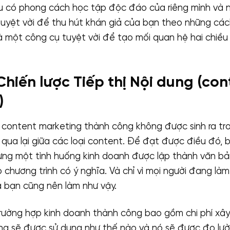
ều có phong cách học tập độc đáo của riêng mình và 
tuyệt vời để thu hút khán giả của bạn theo những các
à một công cụ tuyệt vời để tạo mối quan hệ hai chiều 
hiến lược Tiếp thị Nội dung (con
)
 content marketing thành công không được sinh ra tr
 qua lại giữa các loại content. Để đạt được điều đó,
ựng một tình huống kinh doanh được lập thành văn 
chương trình có ý nghĩa. Và chỉ vì mọi người đang làm 
à bạn cũng nên làm như vậy.
trường hợp kinh doanh thành công bao gồm chi phí xây
ung sẽ được sử dụng như thế nào và nó sẽ được đo lườ