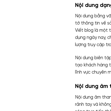
Nội dung dạng
Nội dung bằng vă
tờ thông tin về s
Viết blog là một
dụng ngày nay, c
lượng truy cập tr
Nội dung biên tậ
tạo khách hàng t
lĩnh vực chuyên 
Nội dung âm 
Nội dung âm than
rảnh tay và khôn