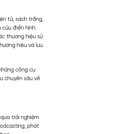
n tử, sách trắng,
 cứu điển hình.
ác thương hiệu sử
hương hiệu và lưu
 những công cụ
ứu chuyên sâu về
qua trải nghiệm
podcasting, phát