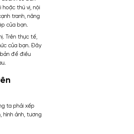
 hoặc thú vị, nội
cạnh tranh, nâng
ệp của bạn.
. Trên thực tế,
hức của bạn. Đây
n bản để điều
au.
rên
ng ta phải xếp
, hình ảnh, tương