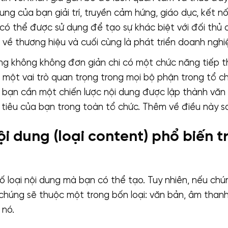
ung của bạn giải trí, truyền cảm hứng, giáo dục, kết nối
có thể được sử dụng để tạo sự khác biệt với đối thủ 
về thương hiệu và cuối cùng là phát triển doanh nghi
ung không không đơn giản chi có một chức năng tiếp thị
 một vai trò quan trọng trong mọi bộ phận trong tổ c
ao bạn cần một chiến lược nội dung được lập thành vă
tiêu của bạn trong toàn tổ chức. Thêm về điều này s
ội dung (loại content) phổ biến t
ố loại nội dung mà bạn có thể tạo. Tuy nhiên, nếu chú
chúng sẽ thuộc một trong bốn loại: văn bản, âm thanh
 nó.