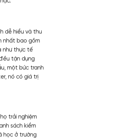
nhạc.
h dễ hiểu và thu
iến nhất bao gồm
lạ như thực tế
a đều tận dụng
ẫu, một bức tranh
r, nó có giá trị
họ trải nghiệm
danh sách kiểm
đã học ở trường