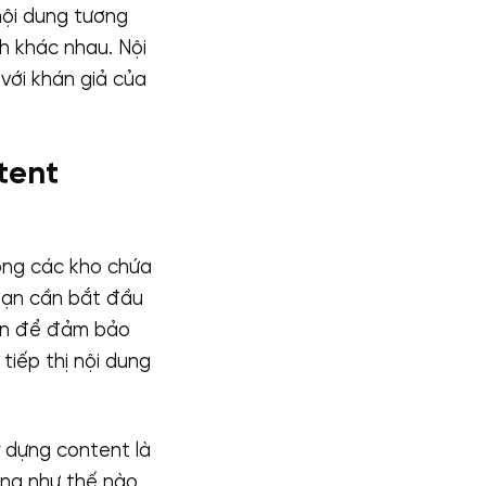
nội dung tương
h khác nhau. Nội
với khán giả của
tent
ong các kho chứa
 bạn cần bắt đầu
bản để đảm bảo
tiếp thị nội dung
 dựng content là
ng như thế nào.