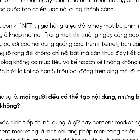
 một thị trường ngày càng bão hòa. Trong hướng dẫn n
c bước tạo chiến lược nội dung thành công.
con khỉ NFT trị giá hàng triệu đô la hay một bộ phim 
g ở khắp mọi nơi. Trong một thị trường ngày càng bão
giác với các nội dung quảng cáo trên internet, bạn c
ng rõ ràng để không chỉ nổi bật mà còn thúc đẩy kết 
 blog không có mục tiêu và kế hoạch sẽ không không
 biệt là khi có hơn 5 triệu bài đăng trên blog mới đư
ực sự là:
mọi người đều có thể tạo nội dung, nhưng b
 không?
ác định tiếp thị nội dung là gì? hay content marketing 
tent marketing là một phương pháp marketing chiến l