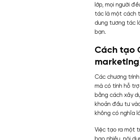
lớp, mọi người đ
tác là một cách 
dung tương tác l
bạn.
Cách tạo C
marketing
Các chương trình
mà có tính hỗ trợ
bằng cách xây d
khoản đầu tư vào 
không có nghĩa l
Việc tạo ra một 
bao nhiêu, nội d