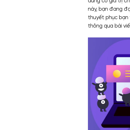
dung có giá trị c
này, bạn đang đọ
thuyết phục bạn 
thông qua bài viế