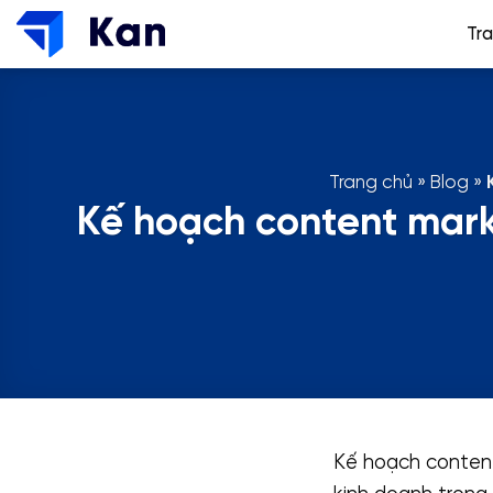
Bỏ
Tr
qua
nội
dung
Trang chủ
»
Blog
»
Kế hoạch content mark
Kế hoạch content