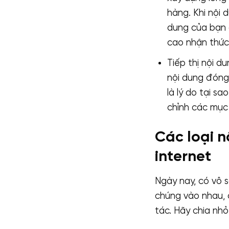
hàng. Khi nội d
dung của bạn 
cao nhận thức 
Tiếp thị nội d
nội dung đóng
là lý do tại s
chỉnh các mục 
Các loại n
internet
Ngày nay, có vô s
chúng vào nhau, 
tác. Hãy chia nhỏ