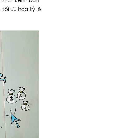
i thích kênh bán
 tối ưu hóa tỷ lệ