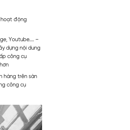
m hoạt động
age, Youtube…. –
ây dựng nội dung
cấp công cụ
 hơn
h hàng trên sàn
ụng công cụ