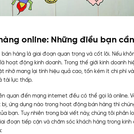
hàng online: Những điều bạn cần
, bán hàng là giai đoạn quan trọng và cốt lõi. Nếu kh
 là hoạt động kinh doanh. Trong thế giới kinh doanh hi
t nhờ mang lại tính hiệu quả cao, tốn kém ít chi phí và 
 tài lực thấp.
ên quan đến mạng internet đều có thể gọi là online.
t bị, ứng dụng nào trong hoạt động bán hàng thì chún
ủa bạn. Tuy nhiên trong bài viết này, chúng tôi phân 
giai đoạn tiếp cận và chăm sóc khách hàng trong kinh
: