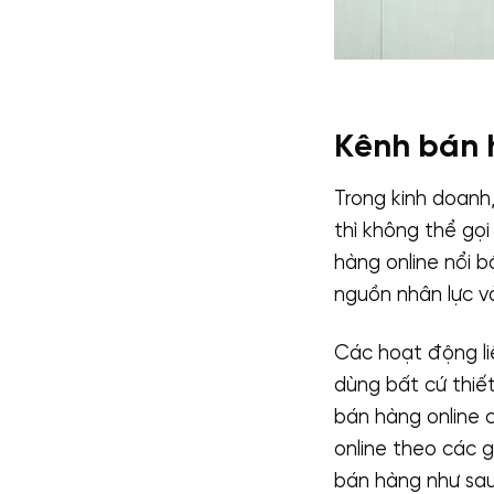
Kênh bán 
Trong kinh doanh
thì không thể gọi
hàng online nổi bậ
nguồn nhân lực và
Các hoạt động li
dùng bất cứ thiế
bán hàng online c
online theo các 
bán hàng như sau