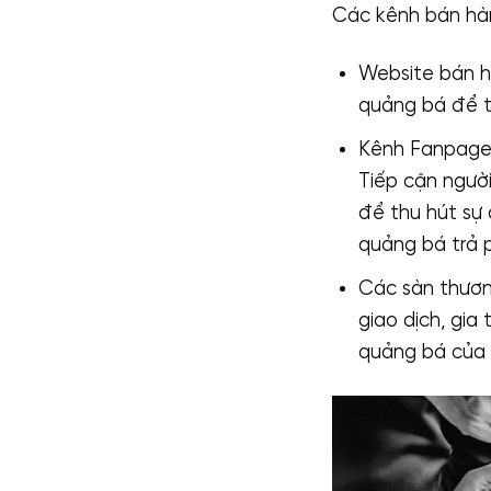
Các kênh bán hàn
Website bán h
quảng bá để t
Kênh Fanpage,
Tiếp cận ngườ
để thu hút sự
quảng bá trả 
Các sàn thương
giao dịch, gia
quảng bá của 