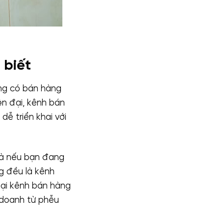
 biết
ông có bán hàng
ện đại, kênh bán
dễ triển khai với
 Và nếu bạn đang
g đều là kênh
loại kênh bán hàng
 doanh từ phễu