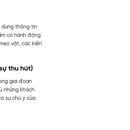
 dung thông tin
hẩm có hành động
mẹo vặt, các kiến
ự thu hút)
ong giai đoạn
dù những khách
ó sự chú ý của