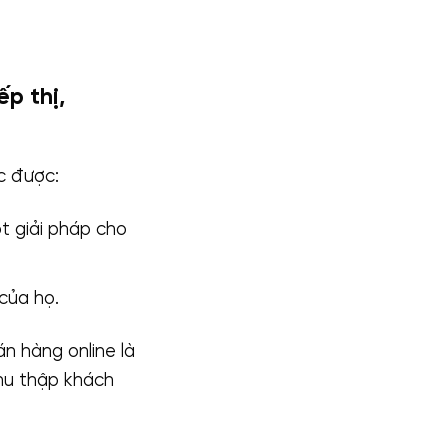
p thị,
c được:
t giải pháp cho
của họ.
n hàng online là
hu thập khách