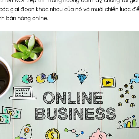
thiện ROI tiếp thị. Trong hướng dẫn này, chúng tôi giả
, các giai đoạn khác nhau của nó và mười chiến lược để
nh bán hàng online.