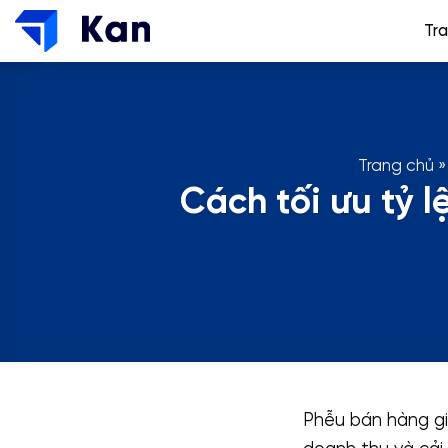
Bỏ
Tr
qua
nội
dung
Trang chủ
»
Cách tối ưu tỷ 
Phễu bán hàng gi