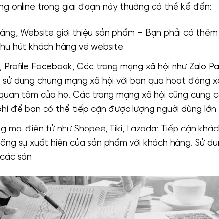
g online trong giai đoạn này thường có thể kể đến:
àng, Website giới thiệu sản phẩm – Bạn phải có thê
hu hút khách hàng về website
 Profile Facebook, Các trang mạng xã hội như Zalo P
i sử dụng chung mạng xã hội với bạn qua hoạt động x
 quan tâm của họ. Các trang mạng xã hội cũng cung 
phí để bạn có thể tiếp cận được lượng người dùng lớn
 mại điện tử như Shopee, Tiki, Lazada: Tiếp cận khác
 tăng sự xuất hiện của sản phẩm với khách hàng. Sử d
các sản