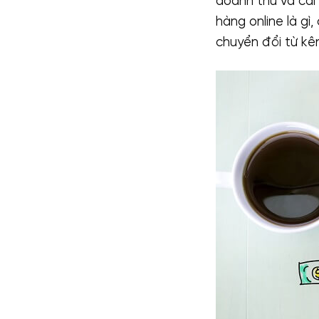
doanh thu và cải 
hàng online là gì
chuyển đổi từ kê