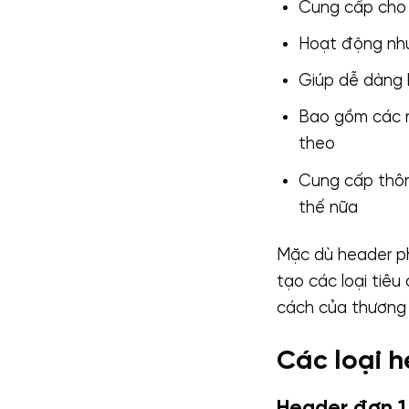
Cung cấp cho 
Hoạt động như
Giúp dễ dàng 
Bao gồm các n
theo
Cung cấp thông
thế nữa
Mặc dù header ph
tạo các loại tiê
cách của thương 
Các loại 