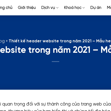
ang chủ
Giới thiệu
Dịch vụ
Khoá học
Dự án
M
log
»
Thiết kế header website trong năm 2021 – Mẫu h
website trong năm 2021 – M
ối quan trọng đối với sự thành công của trang web củ