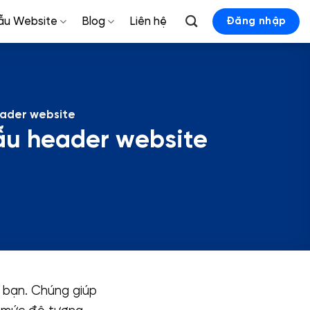
ẫu Website
Blog
Liên hệ
Đăng nhập
eader website
ẫu header website
a bạn. Chúng giúp