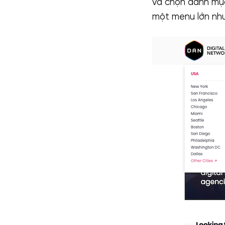
và chọn danh mục
một menu lớn như