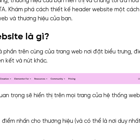
ng, thương hiệu của bạn hiển thị và chúng tối đa hó
A. Khám phá cách thiết kế header website một cách
eb và thương hiệu của bạn.
site là gì?
 phần trên cùng của trang web nơi đặt biểu trưng, ​​đ
iên kết và nút khác.
an trọng sẽ hiển thị trên mọi trang của hệ thống web
à điểm nhấn cho thương hiệu (và có thể là nơi duy nhấ