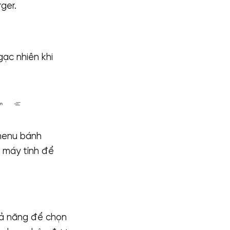
ger.
gạc nhiên khi
 menu bánh
n máy tính để
hả năng để chọn