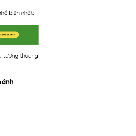
phổ biến nhất:
ểu tượng thương
 bánh