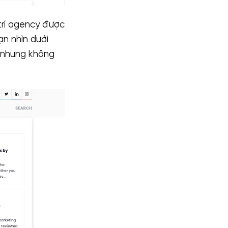
trí agency được
ạn nhìn dưới
ự nhưng không