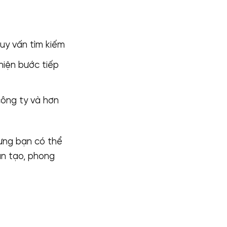
uy vấn tìm kiếm
iện bước tiếp
công ty và hơn
ưng bạn có thể
ạn tạo, phong