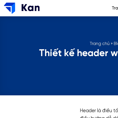
Bỏ
Tr
qua
nội
dung
Trang chủ
»
B
Thiết kế header 
Header là điều t