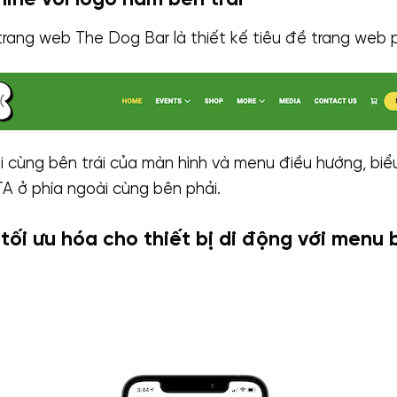
line với logo nằm bên trái
trang web The Dog Bar là thiết kế tiêu đề trang web 
i cùng bên trái của màn hình và menu điều hướng, bi
TA ở phía ngoài cùng bên phải.
tối ưu hóa cho thiết bị di động với menu