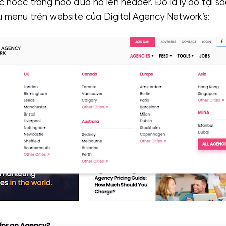
 hoặc trang nào đưa nó lên header. Đó là lý do tại 
 menu trên website của Digital Agency Network’s: