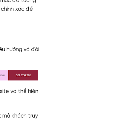
a mức độ tương
 chính xác để
iều hướng và đôi
site và thể hiện
t mà khách truy