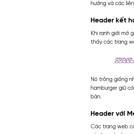
hướng và các liê
Header kết h
Khi ranh giới mờ 
thấy các trang w
Nó trông giống n
hamburger giữ cá
bàn.
Header với 
Các trang web có