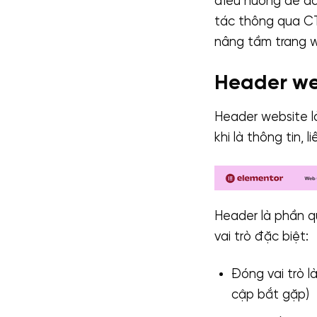
điều hướng dễ dà
tác thông qua CT
nâng tầm trang w
Header web
Header website là
khi là thông tin, l
Header là phần qu
vai trò đặc biệt:
Đóng vai trò l
cập bắt gặp)