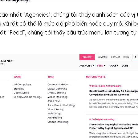
ao nhất “Agencies”, chúng tôi thấy danh sách các vị 
rí và rất có thể là mức độ phổ biến hoặc quy mô. Khi b
t “Feed”, chúng tôi thấy cấu trúc menu lớn tương t