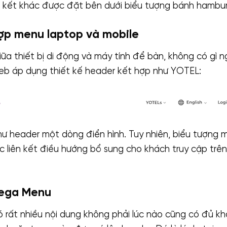
n kết khác được đặt bên dưới biểu tượng bánh hambur
ợp menu laptop và mobile
giữa thiết bị di động và máy tính để bàn, không có gì n
eb áp dụng thiết kế header kết hợp như YOTEL:
hư header một dòng điển hình. Tuy nhiên, biểu tượng
c liên kết điều hướng bổ sung cho khách truy cập trê
Mega Menu
 rất nhiều nội dung không phải lúc nào cũng có đủ k