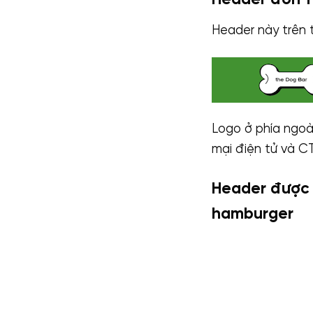
Header đơn 1 
Header này trên 
Logo ở phía ngoà
mại điện tử và C
Header được 
hamburger