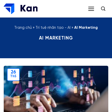
Bỏ
qua
nội
dung
Trang chủ
»
Trí tuệ nhân tạo - AI
»
AI Marketing
AI MARKETING
26
Th5