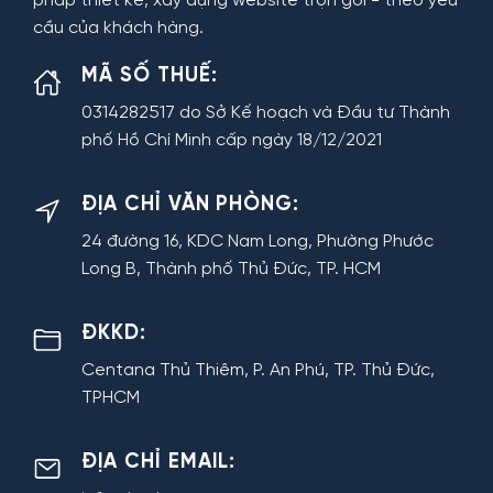
pháp thiết kế, xây dựng website trọn gói - theo yêu
cầu của khách hàng.
MÃ SỐ THUẾ:
0314282517 do Sở Kế hoạch và Đầu tư Thành
phố Hồ Chí Minh cấp ngày 18/12/2021
ĐỊA CHỈ VĂN PHÒNG:
24 đường 16, KDC Nam Long, Phường Phước
Long B, Thành phố Thủ Đức, TP. HCM
ĐKKD:
Centana Thủ Thiêm, P. An Phú, TP. Thủ Đức,
TPHCM
ĐỊA CHỈ EMAIL: