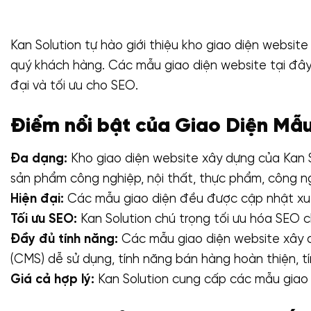
₫2,900,000.
Kan Solution tự hào giới thiệu kho giao diện webs
quý khách hàng. Các mẫu giao diện website tại đây 
đại và tối ưu cho SEO.
Điểm nổi bật của Giao Diện Mẫu
Đa dạng:
Kho giao diện website xây dựng của Kan S
sản phẩm công nghiệp, nội thất, thực phẩm, công ng
Hiện đại:
Các mẫu giao diện đều được cập nhật xu h
Tối ưu SEO:
Kan Solution chú trọng tối ưu hóa SEO c
Đầy đủ tính năng:
Các mẫu giao diện website xây dự
(CMS) dễ sử dụng, tính năng bán hàng hoàn thiện, t
Giá cả hợp lý:
Kan Solution cung cấp các mẫu giao 