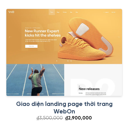
₫3,500,000.
là:
₫2,900,000.
Giao diện landing page thời trang
WebOn
Giá
Giá
₫
3,500,000
₫
2,900,000
gốc
hiện
là:
tại