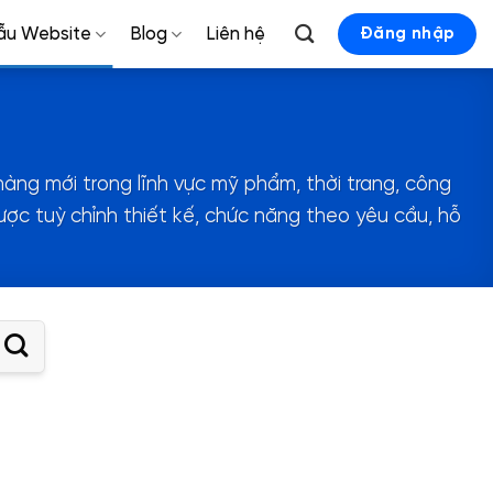
ẫu Website
Blog
Liên hệ
Đăng nhập
ng mới trong lĩnh vực mỹ phẩm, thời trang, công
ược tuỳ chỉnh thiết kế, chức năng theo yêu cầu, hỗ