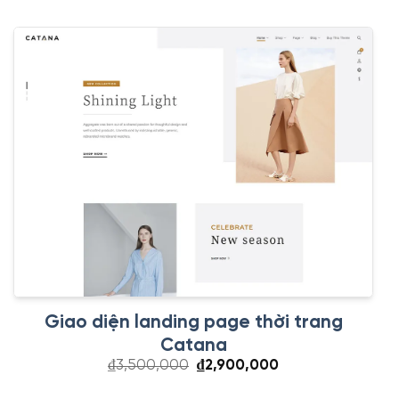
Giao diện landing page thời trang
Catana
Giá
Giá
₫
3,500,000
₫
2,900,000
gốc
hiện
là:
tại