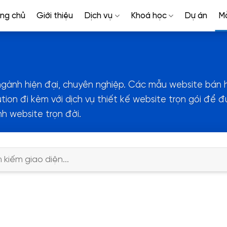
ang chủ
Giới thiệu
Dịch vụ
Khoá học
Dự án
M
ành hiện đại, chuyên nghiệp. Các mẫu website bán hà
ion đi kèm với dịch vụ thiết kế website trọn gói để đ
h website trọn đời.
: