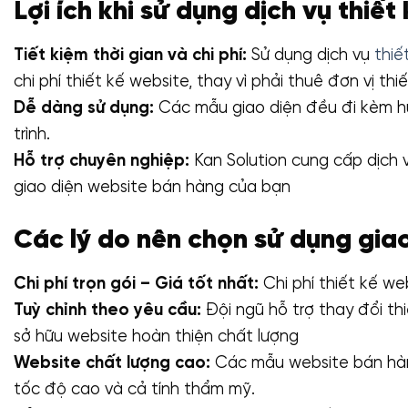
Lợi ích khi sử dụng dịch vụ thiế
Tiết kiệm thời gian và chi phí:
Sử dụng dịch vụ
thiế
chi phí thiết kế website, thay vì phải thuê đơn vị t
Dễ dàng sử dụng:
Các mẫu giao diện đều đi kèm hư
trình.
Hỗ trợ chuyên nghiệp:
Kan Solution cung cấp dịch 
giao diện website bán hàng của bạn
Các lý do nên chọn sử dụng gia
Chi phí trọn gói – Giá tốt nhất:
Chi phí thiết kế we
Tuỳ chỉnh theo yêu cầu:
Đội ngũ hỗ trợ thay đổi th
sở hữu website hoàn thiện chất lượng
Website chất lượng cao:
Các mẫu website bán hàng
tốc độ cao và cả tính thẩm mỹ.