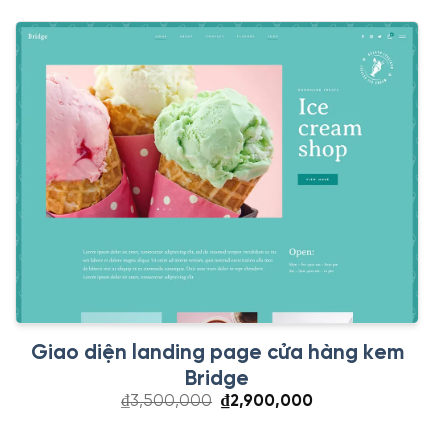
Giao diện landing page cửa hàng kem
Bridge
Giá
Giá
₫
3,500,000
₫
2,900,000
gốc
hiện
là:
tại