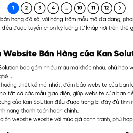
₫2,900,000.
1
2
3
4
…
10
11
12
ite bán hàng đồ sộ, với hàng trăm mẫu mã đa dạng, p
đều được tuyển chọn kỹ lưỡng từ khắp nơi trên thế gi
 Website Bán Hàng của Kan Solut
olution bao gồm nhiều mẫu mã khác nhau, phù hợp với
hệ ..
ướng thiết kế mới nhất, đảm bảo website của bạn luô
ho tất cả các mẫu giao diện, giúp website của bạn dễ
ng của Kan Solution đều được trang bị đầy đủ tính n
ính năng thanh toán hoàn chỉnh..
diện website website với mức giá cạnh tranh, phù hợp