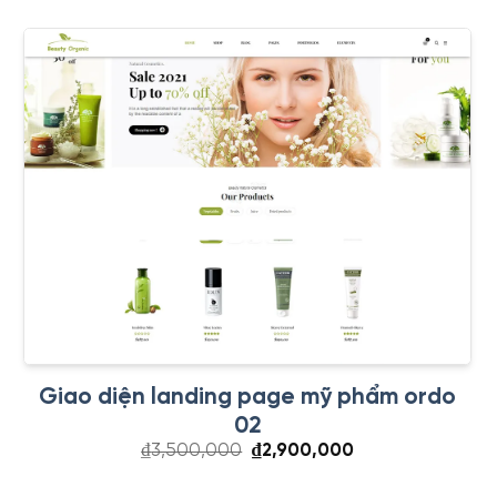
₫3,500,000.
là:
₫2,900,000.
Giao diện landing page mỹ phẩm ordo
02
Giá
Giá
₫
3,500,000
₫
2,900,000
gốc
hiện
là:
tại