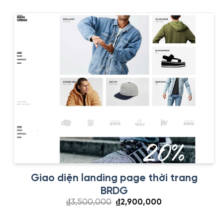
₫3,500,000.
là:
₫2,900,000.
Giao diện landing page thời trang
BRDG
Giá
Giá
₫
3,500,000
₫
2,900,000
gốc
hiện
là:
tại