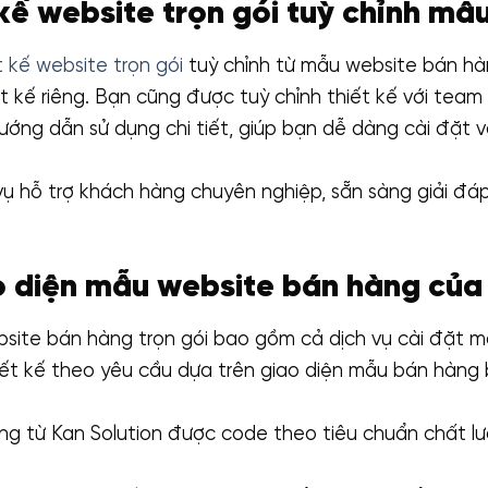
t kế website trọn gói tuỳ chỉnh m
t kế website trọn gói
tuỳ chỉnh từ mẫu website bán hàn
hiết kế riêng. Bạn cũng được tuỳ chỉnh thiết kế với tea
ớng dẫn sử dụng chi tiết, giúp bạn dễ dàng cài đặt v
vụ hỗ trợ khách hàng chuyên nghiệp, sẵn sàng giải đá
o diện mẫu website bán hàng của
bsite bán hàng trọn gói bao gồm cả dịch vụ cài đặt mẫ
iết kế theo yêu cầu dựa trên giao diện mẫu bán hàng 
 từ Kan Solution được code theo tiêu chuẩn chất lư