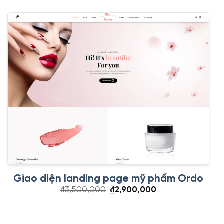
₫3,500,000.
là:
₫2,900,000.
Giao diện landing page mỹ phẩm Ordo
Giá
Giá
₫
3,500,000
₫
2,900,000
gốc
hiện
là:
tại
₫3,500,000.
là:
₫2,900,000.