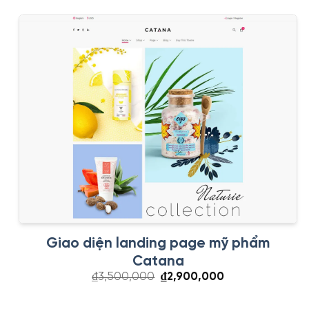
Giao diện landing page mỹ phẩm
Catana
Giá
Giá
₫
3,500,000
₫
2,900,000
gốc
hiện
là:
tại