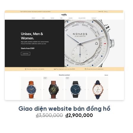
₫3,500,000.
là:
₫2,900,000.
Giao diện website bán đồng hồ
Giá
Giá
₫
3,500,000
₫
2,900,000
gốc
hiện
là:
tại
₫3,500,000.
là: