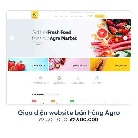
₫3,500,000.
là:
₫2,900,000.
Giao diện website bán hàng Agro
Giá
Giá
₫
3,500,000
₫
2,900,000
gốc
hiện
là:
tại
₫3,500,000.
là: