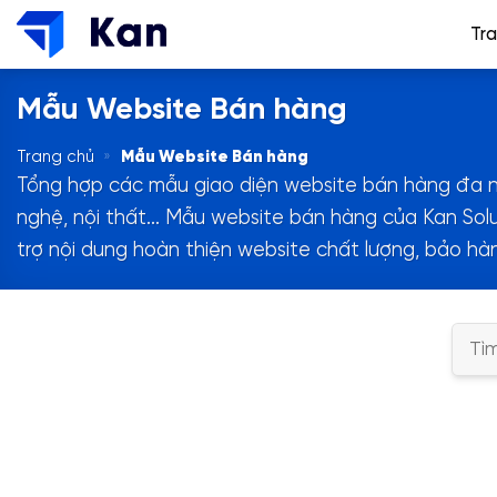
Bỏ
Tr
qua
nội
Mẫu Website Bán hàng
dung
Trang chủ
»
Mẫu Website Bán hàng
Tổng hợp các mẫu giao diện website bán hàng đa ng
nghệ, nội thất… Mẫu website bán hàng của Kan Solut
trợ nội dung hoàn thiện website chất lượng,
bảo hàn
Tìm
kiếm