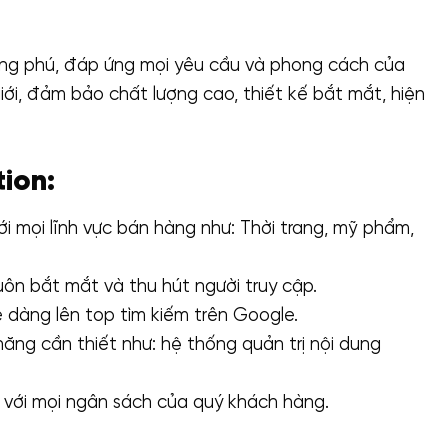
₫2,900,000.
hong phú, đáp ứng mọi yêu cầu và phong cách của
ới, đảm bảo chất lượng cao, thiết kế bắt mắt, hiện
ion:
 mọi lĩnh vực bán hàng như: Thời trang, mỹ phẩm,
n bắt mắt và thu hút người truy cập.
 dàng lên top tìm kiếm trên Google.
ăng cần thiết như: hệ thống quản trị nội dung
 với mọi ngân sách của quý khách hàng.