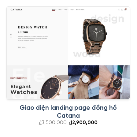
Giao diện landing page đồng hồ
Catana
Giá
Giá
₫
3,500,000
₫
2,900,000
gốc
hiện
là:
tại