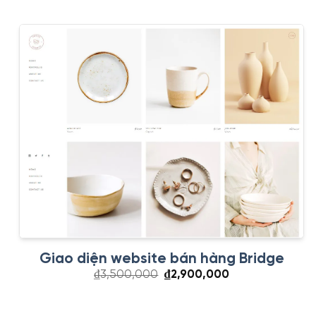
₫3,500,000.
là:
₫2,900,000.
Giao diện website bán hàng Bridge
Giá
Giá
₫
3,500,000
₫
2,900,000
gốc
hiện
là:
tại
₫3,500,000.
là: