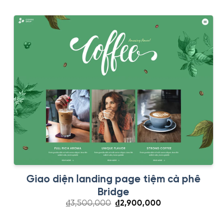
₫3,500,000.
là:
₫2,900,000.
Giao diện landing page tiệm cà phê
Bridge
Giá
Giá
₫
3,500,000
₫
2,900,000
gốc
hiện
là:
tại