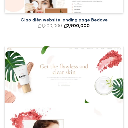
Giao diện website landing page Bedove
Giá
Giá
₫
3,500,000
₫
2,900,000
gốc
hiện
là:
tại
₫3,500,000.
là:
₫2,900,000.