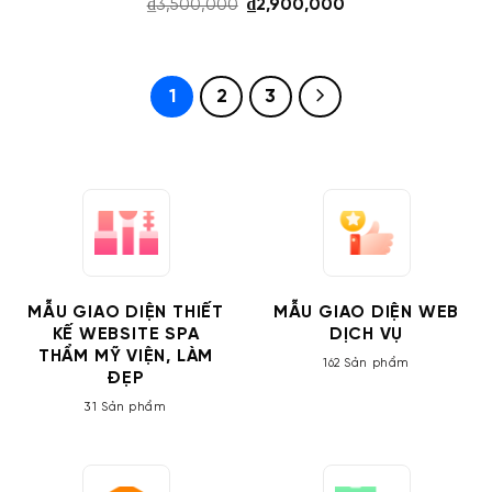
Giá
Giá
₫
3,500,000
₫
2,900,000
gốc
hiện
là:
tại
₫3,500,000.
là:
₫2,900,000.
1
2
3
MẪU GIAO DIỆN THIẾT
MẪU GIAO DIỆN WEB
KẾ WEBSITE SPA
DỊCH VỤ
THẨM MỸ VIỆN, LÀM
162 Sản phẩm
ĐẸP
31 Sản phẩm