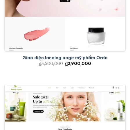
Giao diện landing page mỹ phẩm Ordo
Giá
Giá
₫
3,500,000
₫
2,900,000
gốc
hiện
là:
tại
₫3,500,000.
là:
₫2,900,000.