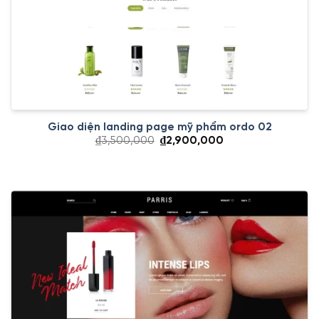
Giao diện landing page mỹ phẩm ordo 02
Giá
Giá
₫
3,500,000
₫
2,900,000
gốc
hiện
là:
tại
₫3,500,000.
là:
₫2,900,000.