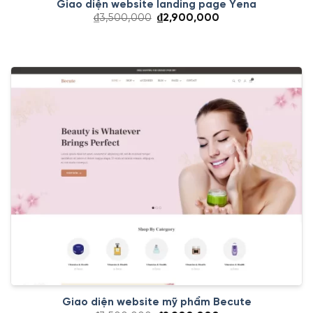
Giao diện website landing page Yena
Giá
Giá
₫
3,500,000
₫
2,900,000
gốc
hiện
là:
tại
₫3,500,000.
là:
₫2,900,000.
Giao diện website mỹ phẩm Becute