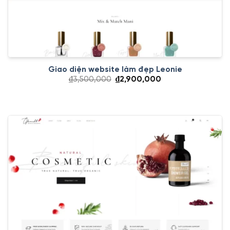
Giao diện website làm đẹp Leonie
Giá
Giá
₫
3,500,000
₫
2,900,000
gốc
hiện
là:
tại
₫3,500,000.
là:
₫2,900,000.