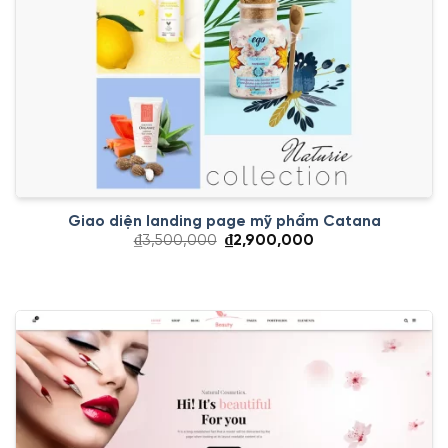
Giao diện landing page mỹ phẩm Catana
Giá
Giá
₫
3,500,000
₫
2,900,000
gốc
hiện
là:
tại
₫3,500,000.
là:
₫2,900,000.