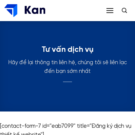
Bỏ
qua
nội
dung
Tư vấn dịch vụ
Hãy để lại thông tin liên hệ, chúng tôi sẽ liên lạc
đến bạn sớm nhất
[contact-form-7 id="eab7099" title="Đăng ký dịch vụ