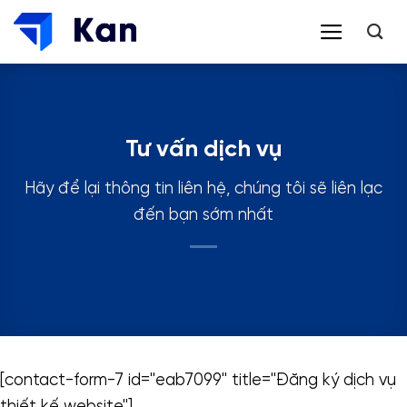
Bỏ
qua
nội
dung
Tư vấn dịch vụ
Hãy để lại thông tin liên hệ, chúng tôi sẽ liên lạc
đến bạn sớm nhất
[contact-form-7 id="eab7099" title="Đăng ký dịch vụ