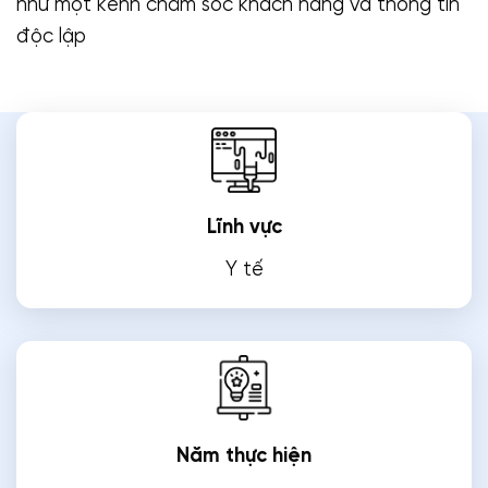
như một kênh chăm sóc khách hàng và thông tin
độc lập
Lĩnh vực
Y tế
Năm thực hiện