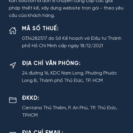
Kan Solution là đơn vị chuyên cung cấp các giải
pháp thiết kế, xây dựng website trọn gói - theo yêu
cầu của khách hàng.
MÃ SỐ THUẾ:
0314282517 do Sở Kế hoạch và Đầu tư Thành
phố Hồ Chí Minh cấp ngày 18/12/2021
ĐỊA CHỈ VĂN PHÒNG:
24 đường 16, KDC Nam Long, Phường Phước
Long B, Thành phố Thủ Đức, TP. HCM
ĐKKD:
Centana Thủ Thiêm, P. An Phú, TP. Thủ Đức,
TPHCM