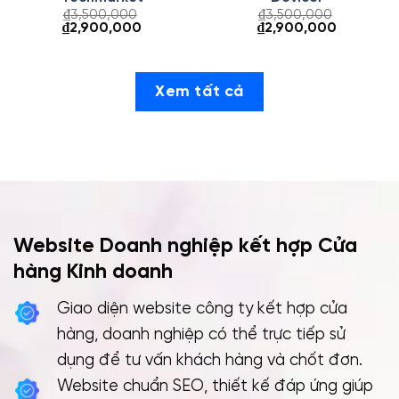
₫
3,500,000
₫
3,500,000
Giá
Giá
Giá
Giá
₫
2,900,000
₫
2,900,000
gốc
hiện
gốc
hiện
là:
tại
là:
tại
₫3,500,000.
là:
₫3,500,000.
là:
000.
₫2,900,000.
₫2,900,00
Xem tất cả
Website Doanh nghiệp kết hợp
Cửa
hàng Kinh doanh
Giao diện website công ty kết hợp cửa
hàng, doanh nghiệp có thể trực tiếp sử
dụng để tư vấn khách hàng và chốt đơn.
Website chuẩn SEO, thiết kế đáp ứng giúp