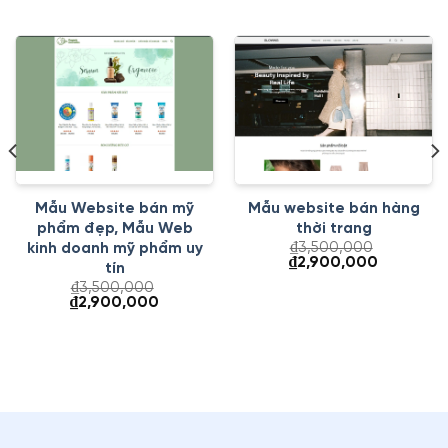
Mẫu Website bán mỹ
Mẫu website bán hàng
phẩm đẹp, Mẫu Web
thời trang
₫
3,500,000
kinh doanh mỹ phẩm uy
Giá
Giá
₫
2,900,000
tín
gốc
hiện
₫
3,500,000
là:
tại
Giá
Giá
₫
2,900,000
₫3,500,000.
là:
gốc
hiện
000.
₫2,900,00
là:
tại
₫3,500,000.
là:
₫2,900,000.