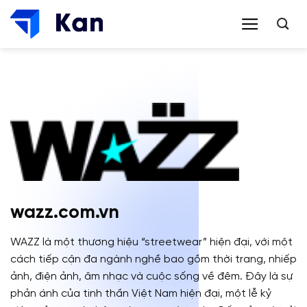
Bỏ
qua
nội
dung
wazz.com.vn
WAZZ là một thương hiệu “streetwear” hiện đại, với một
cách tiếp cận đa ngành nghề bao gồm thời trang, nhiếp
ảnh, điện ảnh, âm nhạc và cuộc sống về đêm. Đây là sự
phản ánh của tinh thần Việt Nam hiện đại, một lễ kỷ