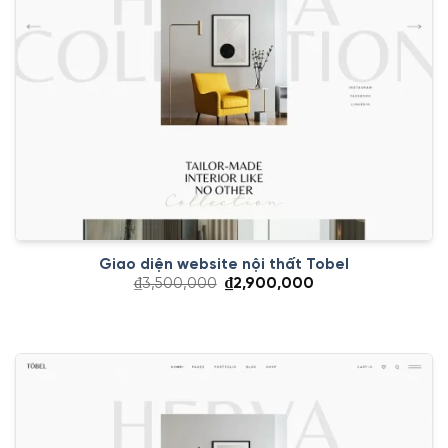
Giao diện website nội thất Tobel
Giá
Giá
₫
3,500,000
₫
2,900,000
gốc
hiện
là:
tại
₫3,500,000.
là:
₫2,900,000.