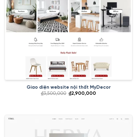
Giao diện website nội thất MyDecor
Giá
Giá
₫
3,500,000
₫
2,900,000
gốc
hiện
là:
tại
₫3,500,000.
là:
₫2,900,000.