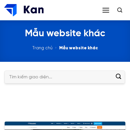
Bỏ
qua
nội
dung
Mẫu website khác
Trang chủ
»
Mẫu website khác
Tìm
kiếm: