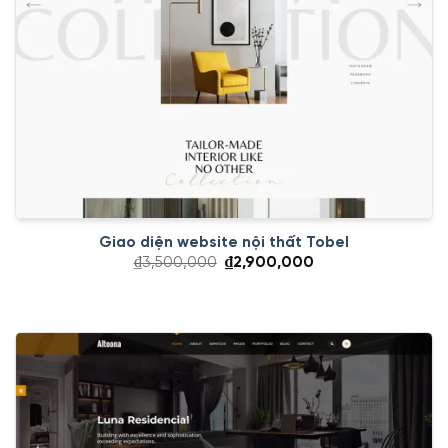
Giao diện website nội thất Tobel
Giá
Giá
₫
3,500,000
₫
2,900,000
gốc
hiện
là:
tại
₫3,500,000.
là:
₫2,900,000.