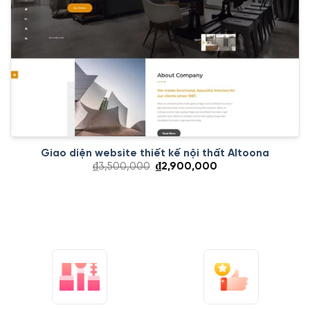
Giao diện website thiết kế nội thất Altoona
Giá
Giá
₫
3,500,000
₫
2,900,000
gốc
hiện
là:
tại
₫3,500,000.
là:
₫2,900,000.