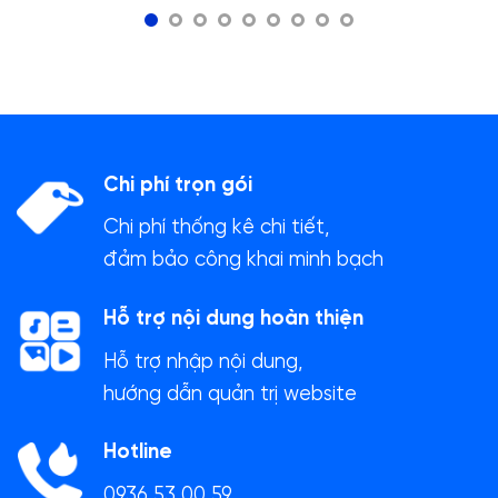
Chi phí trọn gói
Chi phí thống kê chi tiết,
đảm bảo công khai minh bạch
Hỗ trợ nội dung hoàn thiện
Hỗ trợ nhập nội dung,
hướng dẫn quản trị website
Hotline
0936 53 00 59