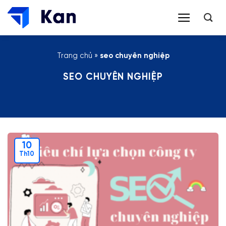
Bỏ
qua
nội
dung
Trang chủ
»
seo chuyên nghiệp
SEO CHUYÊN NGHIỆP
10
Th10