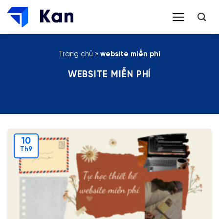
Bỏ
qua
nội
dung
Trang chủ
»
website miễn phí
WEBSITE MIỄN PHÍ
10
Th9