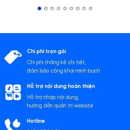
Chi phí trọn gói
Chi phí thống kê chi tiết,
đảm bảo công khai minh bạch
Hỗ trợ nội dung hoàn thiện
Hỗ trợ nhập nội dung,
hướng dẫn quản trị website
Hotline