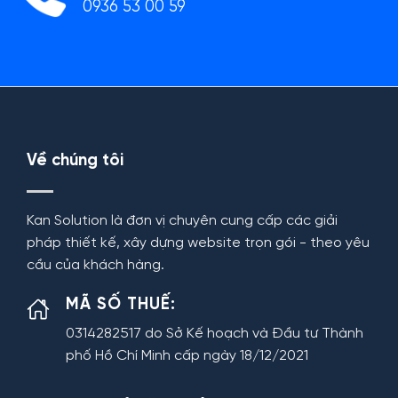
0936 53 00 59
Về chúng tôi
Kan Solution là đơn vị chuyên cung cấp các giải
pháp thiết kế, xây dựng website trọn gói - theo yêu
cầu của khách hàng.
MÃ SỐ THUẾ:
0314282517 do Sở Kế hoạch và Đầu tư Thành
phố Hồ Chí Minh cấp ngày 18/12/2021