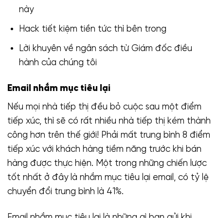
này
Hack tiết kiệm tiền tức thì bên trong
Lời khuyên về ngân sách từ Giám đốc điều
hành của chúng tôi
Email nhắm mục tiêu lại
Nếu mọi nhà tiếp thị đều bỏ cuộc sau một điểm
tiếp xúc, thì sẽ có rất nhiều nhà tiếp thị kém thành
công hơn trên thế giới! Phải mất trung bình 8 điểm
tiếp xúc với khách hàng tiềm năng trước khi bán
hàng được thực hiện. Một trong những chiến lược
tốt nhất ở đây là nhắm mục tiêu lại email, có tỷ lệ
chuyển đổi trung bình là 41%.
Email nhắm mục tiêu lại là những gì bạn gửi khi