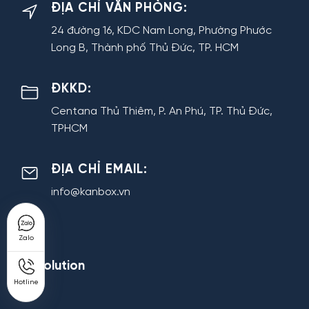
ĐỊA CHỈ VĂN PHÒNG:
24 đường 16, KDC Nam Long, Phường Phước
Long B, Thành phố Thủ Đức, TP. HCM
ĐKKD:
Centana Thủ Thiêm, P. An Phú, TP. Thủ Đức,
TPHCM
ĐỊA CHỈ EMAIL:
info@kanbox.vn
Zalo
Kan Solution
Hotline