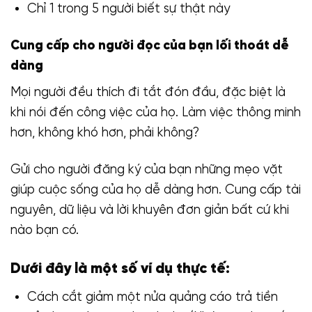
Chỉ 1 trong 5 người biết sự thật này
Cung cấp cho người đọc của bạn lối thoát dễ
dàng
Mọi người đều thích đi tắt đón đầu, đặc biệt là
khi nói đến công việc của họ. Làm việc thông minh
hơn, không khó hơn, phải không?
Gửi cho người đăng ký của bạn những mẹo vặt
giúp cuộc sống của họ dễ dàng hơn. Cung cấp tài
nguyên, dữ liệu và lời khuyên đơn giản bất cứ khi
nào bạn có.
Dưới đây là một số ví dụ thực tế:
Cách cắt giảm một nửa quảng cáo trả tiền