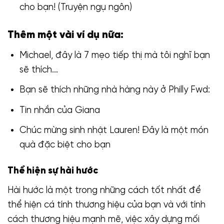
cho bạn! (Truyện ngụ ngôn)
Thêm một vài ví dụ nữa:
Michael, đây là 7 mẹo tiếp thị mà tôi nghĩ bạn
sẽ thích…
Bạn sẽ thích những nhà hàng này ở Philly Fwd:
Tin nhắn của Giana
Chúc mừng sinh nhật Lauren! Đây là một món
quà đặc biệt cho bạn
Thể hiện sự hài hước
Hài hước là một trong những cách tốt nhất để
thể hiện cá tính thương hiệu của bạn và với tính
cách thương hiệu mạnh mẽ, việc xây dựng mối