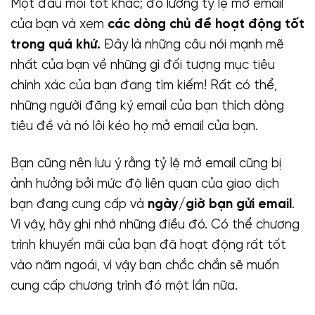
Một đầu mối tốt khác; đo lường tỷ lệ mở email
của bạn và xem
các dòng chủ đề hoạt động tốt
trong quá khứ.
Đây là những câu nói mạnh mẽ
nhất của bạn về những gì đối tượng mục tiêu
chính xác của bạn đang tìm kiếm! Rất có thể,
những người đăng ký email của bạn thích dòng
tiêu đề và nó lôi kéo họ mở email của bạn.
Bạn cũng nên lưu ý rằng tỷ lệ mở email cũng bị
ảnh hưởng bởi mức độ liên quan của giao dịch
bạn đang cung cấp và
ngày/giờ bạn gửi email
.
Vì vậy, hãy ghi nhớ những điều đó. Có thể chương
trình khuyến mãi của bạn đã hoạt động rất tốt
vào năm ngoái, vì vậy bạn chắc chắn sẽ muốn
cung cấp chương trình đó một lần nữa.