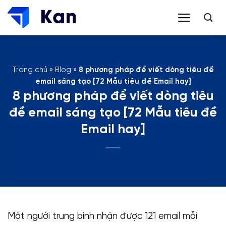
Bỏ
qua
nội
dung
Trang chủ
»
Blog
»
8 phương pháp để viết dòng tiêu đề
email sáng tạo [72 Mẫu tiêu đề Email hay]
8 phương pháp để viết dòng tiêu
đề email sáng tạo [72 Mẫu tiêu đề
Email hay]
Một người trung bình nhận được 121 email mỗi