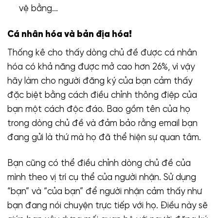
vệ bằng…
Cá nhân hóa và bản địa hóa!
Thống kê cho thấy dòng chủ đề được cá nhân
hóa có khả năng được mở cao hơn 26%, vì vậy
hãy làm cho người đăng ký của bạn cảm thấy
đặc biệt bằng cách điều chỉnh thông điệp của
bạn một cách độc đáo. Bao gồm tên của họ
trong dòng chủ đề và đảm bảo rằng email bạn
đang gửi là thứ mà họ đã thể hiện sự quan tâm.
Bạn cũng có thể điều chỉnh dòng chủ đề của
mình theo vị trí cụ thể của người nhận. Sử dụng
“bạn” và “của bạn” để người nhận cảm thấy như
bạn đang nói chuyện trực tiếp với họ. Điều này sẽ