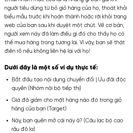
người tiêu dùng từ bỏ giỏ hàng của họ, thoát khỏi
biểu mẫu trước khi hoàn thành hoặc rời khỏi trang
web của bạn sau khi duyệt một chút. Về cơ bản,
người xem này đã làm điều gì đó cho thấy họ có
thể mua hàng trong tương lai. Vì vậy, bạn sẽ thật
điên rồ nếu không liên hệ lại với họ!
Dưới đây là một số ví dụ thực tế:
Bắt đầu tạo nội dung chuyển đổi | Ưu đãi độc
quyền (Nhóm nội bộ tiếp thị)
Giá đã giảm cho mặt hàng nào đó trong giỏ
hàng của bạn (Target)
Này, bạn quên mở cái này à? (Câu lạc bộ cạo
râu đô la)