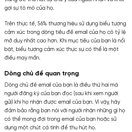
gợi sự tò mò của họ.
Trên thực tế, 56% thương hiệu sử dụng biểu tượng
cảm xúc trong dòng tiêu đề email của họ có tỷ lệ
mở duy nhất cao hơn. Khi mục tiêu của bạn là nổi
bật, biểu tượng cảm xúc thực sự có thể là một
điều may mắn.
Dòng chủ đề quan trọng
Dòng chủ đề email của bạn là điều thứ hai mà
người đăng ký của bạn đọc (sau khi xem người
gửi) khi họ nhận được email của bạn. Vì vậy, hãy
đảm bảo rằng bạn nói với người nhận những gì họ
có thể mong đợi trong email của bạn hoặc sử
dụng một chút cá tính để thu hút họ.