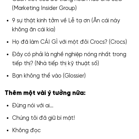
(Marketing Insider Group)
9 sự thật kinh tởm về Lễ tạ ơn (Ăn cái này
không ăn cái kia)
Họ đã làm CÁI GÌ với một đôi Crocs? (Crocs)
Đây có phải là nghề nghiệp nóng nhất trong
tiếp thị? (Nhà tiếp thị kỹ thuật số)
Bạn không thể vào (Glossier)
Thêm một vài ý tưởng nữa:
Đừng nói với ai…
Chúng tôi đã giữ bí mật!
Không đọc