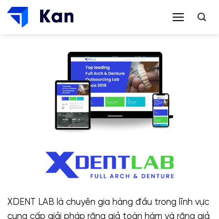
Bỏ
qua
nội
dung
XDENT LAB là chuyên gia hàng đầu trong lĩnh vực
cung cấp giải pháp răng giả toàn hàm và răng giả