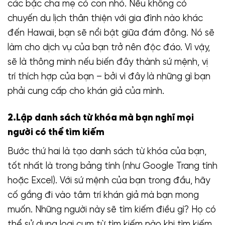
các bậc cha mẹ có con nhỏ. Nếu không có
chuyến du lịch thân thiện với gia đình nào khác
đến Hawaii, bạn sẽ nổi bật giữa đám đông. Nó sẽ
làm cho dịch vụ của bạn trở nên độc đáo. Vì vậy,
sẽ là thông minh nếu biến đây thành sứ mệnh, vị
trí thích hợp của bạn – bởi vì đây là những gì bạn
phải cung cấp cho khán giả của mình.
2.Lập danh sách từ khóa mà bạn nghĩ mọi
người có thể tìm kiếm
Bước thứ hai là tạo danh sách từ khóa của bạn,
tốt nhất là trong bảng tính (như Google Trang tính
hoặc Excel). Với sứ mệnh của bạn trong đầu, hãy
cố gắng đi vào tâm trí khán giả mà bạn mong
muốn. Những người này sẽ tìm kiếm điều gì? Họ có
thể sử dụng loại cụm từ tìm kiếm nào khi tìm kiếm