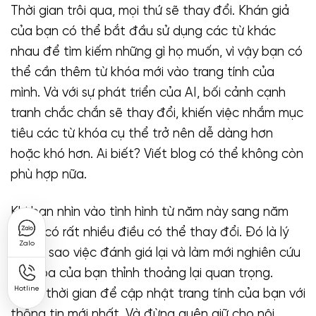
Thời gian trôi qua, mọi thứ sẽ thay đổi. Khán giả
của bạn có thể bắt đầu sử dụng các từ khác
nhau để tìm kiếm những gì họ muốn, vì vậy bạn có
thể cần thêm từ khóa mới vào trang tính của
mình. Và với sự phát triển của AI, bối cảnh cạnh
tranh chắc chắn sẽ thay đổi, khiến việc nhắm mục
tiêu các từ khóa cụ thể trở nên dễ dàng hơn
hoặc khó hơn. Ai biết? Viết blog có thể không còn
phù hợp nữa.
Khi bạn nhìn vào tình hình từ năm này sang năm
khác, có rất nhiều điều có thể thay đổi. Đó là lý
Zalo
do tại sao việc đánh giá lại và làm mới nghiên cứu
từ khóa của bạn thỉnh thoảng lại quan trọng.
Hotline
Dành thời gian để cập nhật trang tính của bạn với
thông tin mới nhất. Và đừng quên giữ cho nội