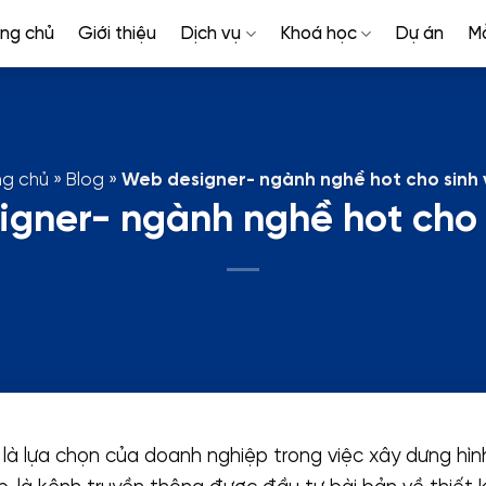
ang chủ
Giới thiệu
Dịch vụ
Khoá học
Dự án
M
ng chủ
»
Blog
»
Web designer- ngành nghề hot cho sinh 
gner- ngành nghề hot cho 
 là lựa chọn của doanh nghiệp trong việc xây dưng hì