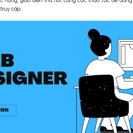
c năng, giao diện thu hút cùng các thao tác dễ dàn
truy cập.