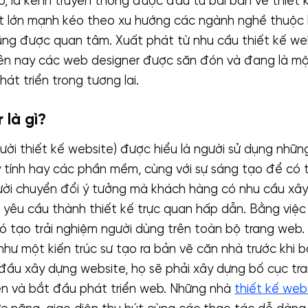
, là kênh truyền thông được đầu tư bài bản về thiết k
t lớn mạnh kéo theo xu hướng các ngành nghề thuộc 
ũng được quan tâm. Xuất phát từ nhu cầu thiết kế we
iên nay các web designer được săn đón và đang là m
hát triển trong tương lai.
 là gì?
ười thiết kế website) được hiểu là người sử dụng nhữn
 tính hay các phần mềm, cùng với sự sáng tạo để có
ười chuyển đổi ý tưởng mà khách hàng có nhu cầu xâ
êu cầu thành thiết kế trực quan hấp dẫn. Bằng việc
ó tạo trải nghiệm người dùng trên toàn bộ trang web
như một kiến ​​trúc sư tạo ra bản vẽ căn nhà trước khi
 đầu xây dựng website, họ sẽ phải xây dựng bố cục tr
ển và bắt đầu phát triển web. Những nhà
thiết kế web