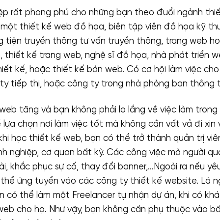
ệp rất phong phú cho những bạn theo đuổi ngành thi
một thiết kế web đồ họa, biên tập viên đồ họa kỹ thu
g tiện truyền thông tư vấn truyền thông, trang web ho
n, thiết kế trang web, nghệ sĩ đồ họa, nhà phát triển w
hiết kế, hoặc thiết kế bản web. Có cơ hội làm việc ch
y tiếp thị, hoặc công ty trong nhà phòng ban thông tin
web tăng và bạn không phải lo lắng về việc làm trong 
lựa chọn nơi làm việc tốt mà không cần vất vả đi xin
hi học thiết kế web, bạn có thể trở thành quản trị vi
nh nghiệp, cơ quan bất kỳ. Các công việc mà người qu
i, khắc phục sự cố, thay đổi banner,…Ngoài ra nếu yêu
thể ứng tuyển vào các công ty thiết kế website. Là ng
n có thể làm một Freelancer tự nhận dự án, khi có kh
 web cho họ. Như vậy, bạn không cần phụ thuộc vào bấ