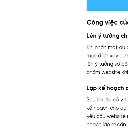
Công việc củ
Lên ý tưởng ch
Khi nhận một dự 
mục đích xây dựn
lên ý tưởng sơ b
phẩm website khi
Lập kế hoạch c
Sau khi đã có ý t
kế hoạch cho dự á
yêu cầu website 
hoạch lập ra cần