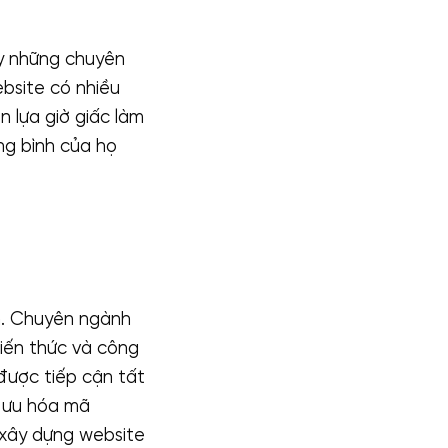
ay những chuyên
ebsite có nhiều
n lựa giờ giấc làm
ung bình của họ
n. Chuyên ngành
kiến thức và công
được tiếp cận tất
i ưu hóa mã
 xây dựng website