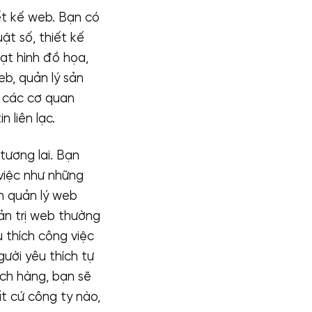
ết kế web. Bạn có
ật số, thiết kế
ạt hình đồ họa,
eb, quản lý sản
o các cơ quan
 liên lạc.
tương lai. Bạn
 việc như những
ên quản lý web
ản trị web thường
 thích công việc
ười yêu thích tự
ách hàng, bạn sẽ
t cứ công ty nào,