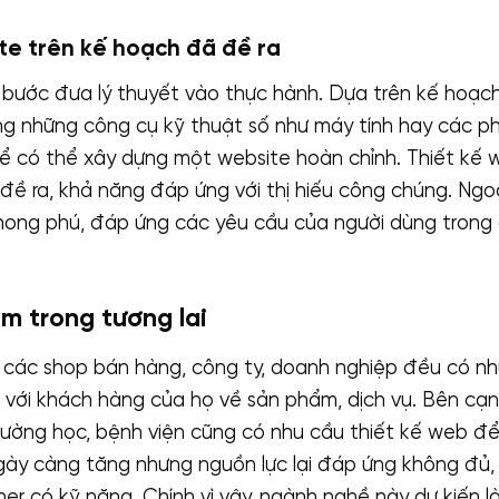
te trên kế hoạch đã đề ra
bước đưa lý thuyết vào thực hành. Dựa trên kế hoạch
ụng những công cụ kỹ thuật số như máy tính hay các 
để có thể xây dựng một website hoàn chỉnh. Thiết kế
ề ra, khả năng đáp ứng với thị hiếu công chúng. Ngoà
ong phú, đáp ứng các yêu cầu của người dùng trong q
àm trong tương lai
t các shop bán hàng, công ty, doanh nghiệp đều có nh
u với khách hàng của họ về sản phẩm, dịch vụ. Bên cạ
rường học, bệnh viện cũng có nhu cầu thiết kế web đ
ngày càng tăng nhưng nguồn lực lại đáp ứng không đủ, 
er có kỹ năng. Chính vì vậy, ngành nghề này dự kiến 