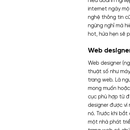
hiêu doanh nghiệp
internet ngày mộ
nghệ thông tin c
ngừng nghỉ mà h
hot, hứa hẹn sẽ p
Web designer
Web designer (ng
thuật số như máy
trang web. Là ng
mong muốn hoặc y
cục phù hợp từ đ
designer được ví 
nó. Trước khi bắt
một nhà phát tri