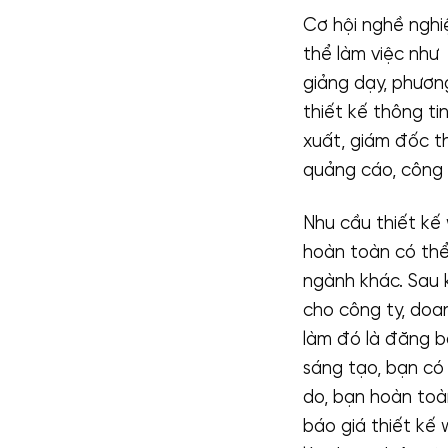
Cơ hội nghề nghi
thể làm việc như 
giảng dạy, phươn
thiết kế thông ti
xuất, giám đốc t
quảng cáo, công t
Nhu cầu thiết kế 
hoàn toàn có thể 
ngành khác. Sau k
cho công ty, doa
làm đó là đăng bà
sáng tạo, bạn có 
do, bạn hoàn toà
báo giá thiết kế