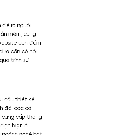
 đề ra người
phần mềm, cùng
 website cần đảm
i ra cần có nội
uá trình sử
u cầu thiết kế
nh đó, các cơ
ể cung cấp thông
đặc biệt là
là ngành nghề hot