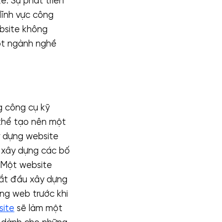
ế. Sự phát triển
lĩnh vực công
bsite không
ột ngành nghề
g công cụ kỹ
 thể tạo nên một
y dựng website
 xây dựng các bố
. Một website
 bắt đầu xây dựng
ang web trước khi
site
sẽ làm một