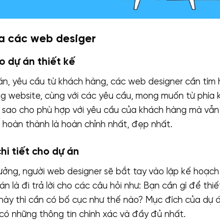
a các web desiger
o dự án thiết kế
án, yêu cầu từ khách hàng, các web designer cần tìm h
g website, cùng với các yêu cầu, mong muốn từ phía 
ộ sao cho phù hợp với yêu cầu của khách hàng mà vẫ
 hoàn thành là hoàn chỉnh nhất, đẹp nhất.
hi tiết cho dự án
ưởng, người web designer sẽ bắt tay vào lập kế hoạch 
n là đi trả lời cho các câu hỏi như: Bạn cần gì để thiế
này thì cần có bố cục như thế nào? Mục đích của dự á
 có những thông tin chính xác và đầy đủ nhất.