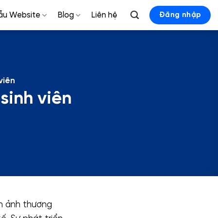
ẫu Website
Blog
Liên hệ
Đăng nhập
viên
sinh viên
nh ảnh thương