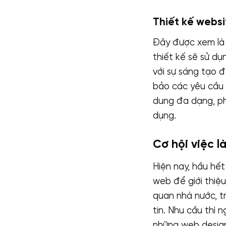
Thiết kế websi
Đây được xem là 
thiết kế sẽ sử d
với sự sáng tạo 
bảo các yêu cầu đ
dung đa dạng, ph
dụng.
Cơ hội việc l
Hiện nay, hầu hế
web để giới thiệ
quan nhà nước, t
tin. Nhu cầu thì 
những web design