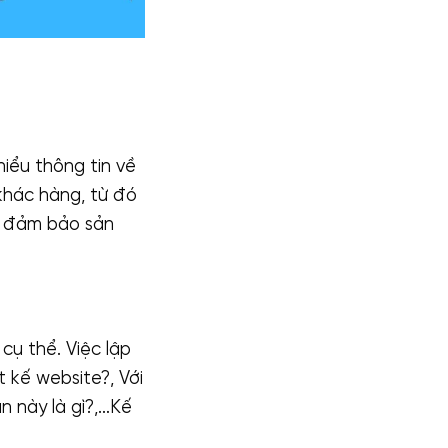
iểu thông tin về
khác hàng, từ đó
n đảm bảo sản
cụ thể. Việc lập
t kế website?, Với
n này là gì?,…Kế