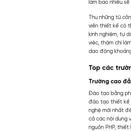
làm bao nhiêu sẽ
Thu những từ công
viên thiết kế có 
kinh nghiệm, tự d
việc, thậm chí là
dao động khoản
Top các trườ
Trường cao đẳ
Đào tạo bằng phư
đào tạo thiết kế 
nghệ mới nhất để
cả các nội dung v
nguồn PHP, thiết