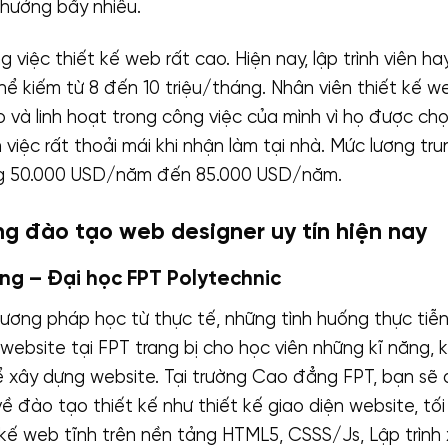
 hưởng bấy nhiêu.
 việc thiết kế web rất cao. Hiện nay, lập trình viên h
thể kiếm từ 8 đến 10 triệu/tháng. Nhân viên thiết kế w
o và linh hoạt trong công việc của mình vì họ được chọ
m việc rất thoải mái khi nhận làm tại nhà. Mức lương tr
g 50.000 USD/năm đến 85.000 USD/năm.
ng đào tạo web designer uy tín hiện nay
ng – Đại học FPT Polytechnic
ơng pháp học từ thực tế, những tình huống thực tiễ
website tại FPT trang bị cho học viên những kĩ năng, 
 xây dựng website. Tại trường Cao đẳng FPT, bạn sẽ 
ề đào tạo thiết kế như thiết kế giao diện website, tố
 kế web tĩnh trên nền tảng HTML5, CSSS/Js, Lập trình