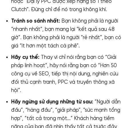
hoặc “Đại lý PPC được xếp hạng số 1 theo
Clutch”. Đừng chỉ để nó trong không khí.
Tránh so sánh nhất:
Bạn không phải là người
“nhanh nhất”, bạn mang lại “kết quả sau 48
giờ”. Bạn không phải là người “rẻ nhất”, bạn có
giá “ít hơn một tách cà phê”.
Hãy cụ thể:
Thay vì chỉ nói rằng bạn có “Giải
pháp linh hoạt”, hãy nói rằng bạn có “Hơn 50
công cụ về SEO, tiếp thị nội dung, nghiên cứu
đối thủ cạnh tranh, PPC và truyền thông xã
hội”.
Hãy ngừng sử dụng những từ sau:
“Người dẫn
đầu”, “hàng đầu”, “giải pháp”, “sức mạnh tổng
hợp”, “tất cả trong một…” Khách hàng tiềm
năng của bạn đã nhìn thấy tất cả trước đây