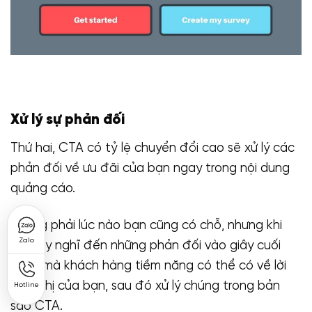
Xử lý sự phản đối
Thứ hai, CTA có tỷ lệ chuyển đổi cao sẽ xử lý các
phản đối về ưu đãi của bạn ngay trong nội dung
quảng cáo.
Không phải lúc nào bạn cũng có chỗ, nhưng khi
Zalo
có, hãy nghĩ đến những phản đối vào giây cuối
cùng mà khách hàng tiềm năng có thể có về lời
đề nghị của bạn, sau đó xử lý chúng trong bản
Hotline
sao CTA.