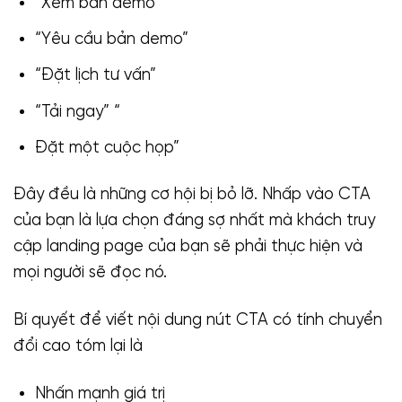
“Xem bản demo”
“Yêu cầu bản demo”
“Đặt lịch tư vấn”
“Tải ngay” “
Đặt một cuộc họp”
Đây đều là những cơ hội bị bỏ lỡ. Nhấp vào CTA
của bạn là lựa chọn đáng sợ nhất mà khách truy
cập landing page của bạn sẽ phải thực hiện và
mọi người sẽ đọc nó.
Bí quyết để viết nội dung nút CTA có tính chuyển
đổi cao tóm lại là
Nhấn mạnh giá trị