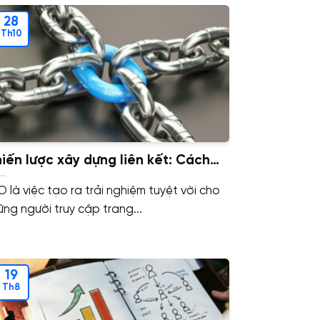
28
Th10
iến lược xây dựng liên kết: Cách
ếp cận thành công trong 6 bước
O là việc tạo ra trải nghiệm tuyệt vời cho
ững người truy cập trang...
19
Th8