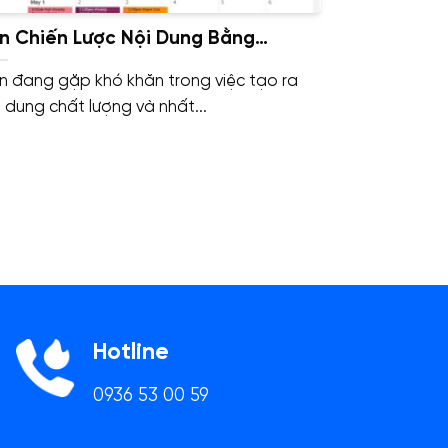
n Chiến Lược Nội Dung Bằng
ntent Calendar
n đang gặp khó khăn trong việc tạo ra
i dung chất lượng và nhất...
Hotline
0936 53 00 59