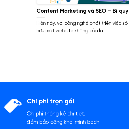
Content Marketing và SEO – Bí quy
chinh phục Google và thu hút khác
Hiện này, với công nghệ phát triển việc sở
hàng
hữu một website không còn là...
Chi phí trọn gói
Chi phí thống kê chi tiết,
đảm bảo công khai minh bạch