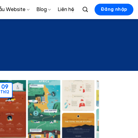
ẫu Website
Blog
Liên hệ
Đăng nhập
09
Th12