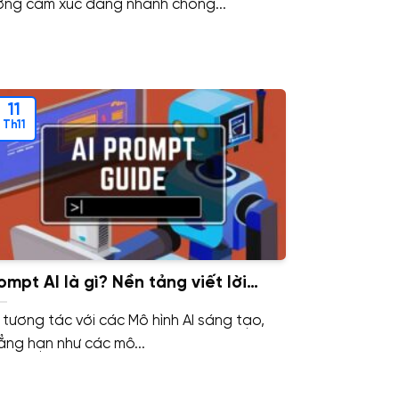
ợng cảm xúc đang nhanh chóng...
11
Th11
ompt AI là gì? Nền tảng viết lời
ắc AI hay Câu Lệnh AI hiệu quả
i tương tác với các Mô hình AI sáng tạo,
ẳng hạn như các mô...