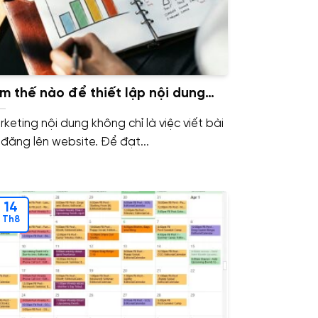
m thế nào để thiết lập nội dung
a bạn thực sự hiệu quả?
rketing nội dung không chỉ là việc viết bài
 đăng lên website. Để đạt...
14
Th8