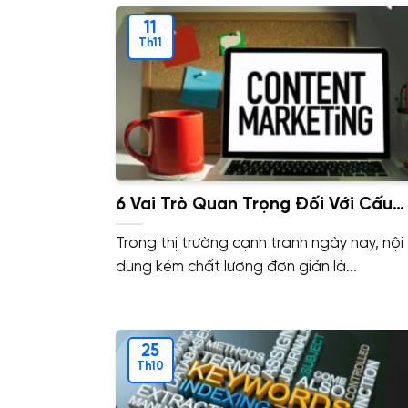
11
Th11
6 Vai Trò Quan Trọng Đối Với Cấu
Trúc Nhóm Content Marketing Hiệu
Trong thị trường cạnh tranh ngày nay, nội
Quả
dung kém chất lượng đơn giản là...
25
Th10