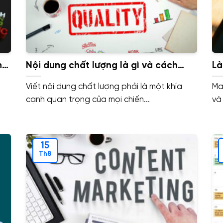
ng
Nội dung chất lượng là gì và cách
Là
bạn có thể đảm bảo chất lượng nội
củ
Viết nội dung chất lượng phải là một khía
Ma
dung
cạnh quan trọng của mọi chiến...
và
15
Th8