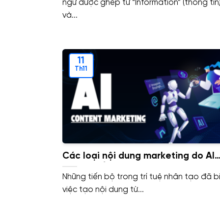
ngữ được ghép từ “Information” (thông tin
và...
11
Th11
Các loại nội dung marketing do AI
tạo ra – Ứng dụng AI trong Conten
Những tiến bộ trong trí tuệ nhân tạo đã b
Marketing
việc tạo nội dung từ...