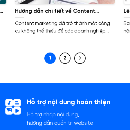
ết
Hướng dẫn chi tiết về Content
Lê
h
Marketing cho doanh nghiệp
Co
Content marketing đã trở thành một công
Bạ
cụ không thể thiếu để các doanh nghiệp...
nộ
1
2
Hỗ trợ nội dung hoàn thiện
Hỗ trợ nhập nội dung,
hướng dẫn quản trị website