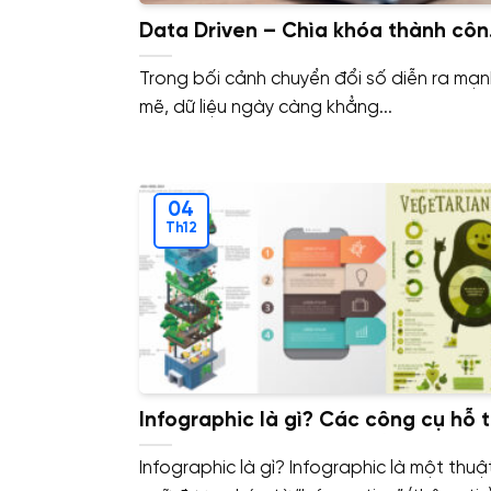
Data Driven – Chìa khóa thành cô
trong thời đại số
Trong bối cảnh chuyển đổi số diễn ra mạn
mẽ, dữ liệu ngày càng khẳng...
04
Th12
Infographic là gì? Các công cụ hỗ t
xây dựng infographic miễn phí
Infographic là gì? Infographic là một thuậ