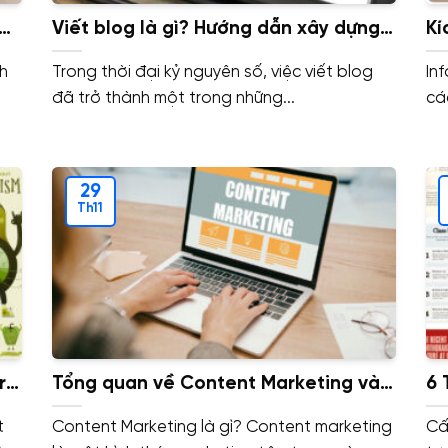
ng
Viết blog là gì? Hướng dẫn xây dựng
Kí
một bài blog đơn giản dành cho
In
h
Trong thời đại kỷ nguyên số, việc viết blog
In
người mới.
Mi
đã trở thành một trong những...
cá
29
Th11
rợ
Tổng quan về Content Marketing và
6 
cách làm Content Marketing hiệu
Tr
t
Content Marketing là gì? Content marketing
Cấ
quả