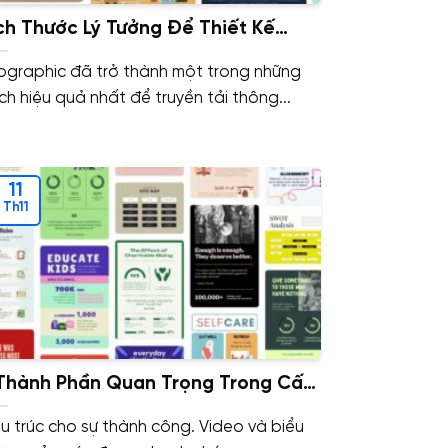
ch Thước Lý Tưởng Để Thiết Kế
fographic Và Các Công Cụ Hỗ Trợ
fographic đã trở thành một trong những
ễn Phí
ch hiệu quả nhất để truyền tải thông...
11
Th11
Thành Phần Quan Trọng Trong Cấu
úc Infographic
u trúc cho sự thành công. Video và biểu