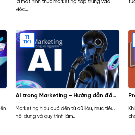
)
là một hình thức marketing tập trung vào
tư
việc...
11
Th11
AI trong Marketing – Hướng dẫn đầy
Pr
t
đủ
nh
iến
Marketing hiệu quả đến từ dữ liệu, mục tiêu,
Kh
nội dung và quy trình làm...
ch