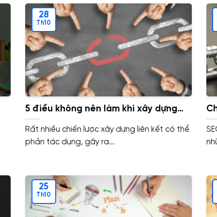
28
Th10
5 điều không nên làm khi xây dựng
Ch
liên kết backlink
ti
Rất nhiều chiến lược xây dựng liên kết có thể
SE
phản tác dụng, gây ra...
nh
25
Th10