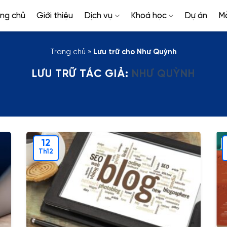
ang chủ
Giới thiệu
Dịch vụ
Khoá học
Dự án
M
Trang chủ
»
Lưu trữ cho Như Quỳnh
LƯU TRỮ TÁC GIẢ:
NHƯ QUỲNH
12
Th12