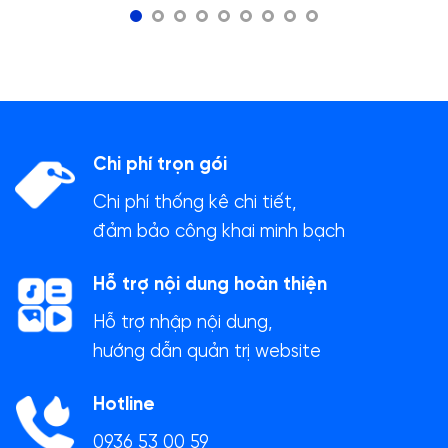
Chi phí trọn gói
Chi phí thống kê chi tiết,
đảm bảo công khai minh bạch
Hỗ trợ nội dung hoàn thiện
Hỗ trợ nhập nội dung,
hướng dẫn quản trị website
Hotline
0936 53 00 59