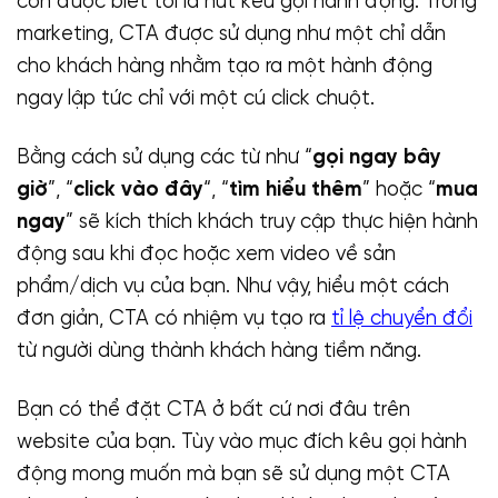
còn được biết tới là nút kêu gọi hành động. Trong
marketing, CTA được sử dụng như một chỉ dẫn
cho khách hàng nhằm tạo ra một hành động
ngay lập tức chỉ với một cú click chuột.
Bằng cách sử dụng các từ như “
gọi ngay bây
giờ
”, “
click vào đây
“, “
tìm hiểu thêm
” hoặc “
mua
ngay
” sẽ kích thích khách truy cập thực hiện hành
động sau khi đọc hoặc xem video về sản
phẩm/dịch vụ của bạn. Như vậy, hiểu một cách
đơn giản, CTA có nhiệm vụ tạo ra
tỉ lệ chuyển đổi
từ người dùng thành khách hàng tiềm năng.
Bạn có thể đặt CTA ở bất cứ nơi đâu trên
website của bạn. Tùy vào mục đích kêu gọi hành
động mong muốn mà bạn sẽ sử dụng một CTA