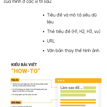
của mình ở các vị trí sau:
Tiêu đề và mô tả siêu dữ
liệu
Thẻ tiêu đề (H1, H2, H3, v.v.)
URL
Văn bản thay thế hình ảnh