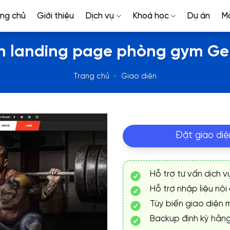
ang chủ
Giới thiệu
Dịch vụ
Khoá học
Dự án
M
ện landing page phòng gym Ge
Trang chủ
»
Giao diện
Đặt giao diệ
Hỗ trợ tư vấn dịch v
Hỗ trợ nhập liệu nội
Tùy biến giao diện m
Backup định kỳ hằn