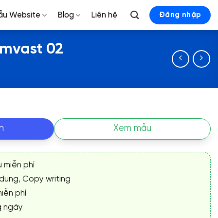
ẫu Website
Blog
Liên hệ
Đăng nhập
mvast 02
n
Xem mẫu
ụ miễn phí
 dung, Copy writing
iễn phí
g ngày