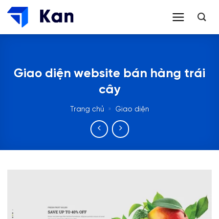
Bỏ
qua
nội
dung
Giao diện website bán hàng trái
cây
Trang chủ
»
Giao diện