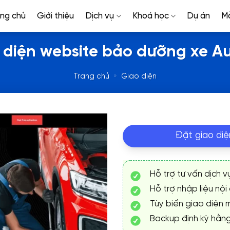
ang chủ
Giới thiệu
Dịch vụ
Khoá học
Dự án
M
 diện website bảo dưỡng xe Au
Trang chủ
»
Giao diện
Đặt giao diệ
Hỗ trợ tư vấn dịch v
Hỗ trợ nhập liệu nội
Tùy biến giao diện m
Backup định kỳ hằn