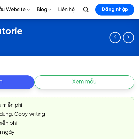
ẫu Website
Blog
Liên hệ
Đăng nhập
torie
n
Xem mẫu
ụ miễn phí
 dung, Copy writing
iễn phí
g ngày