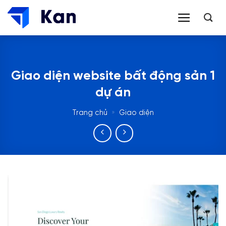
Bỏ
qua
nội
dung
Giao diện website bất động sản 1
dự án
Trang chủ
»
Giao diện