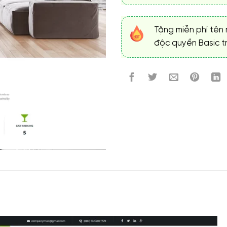
Tặng miễn phí tên 
độc quyền Basic tr