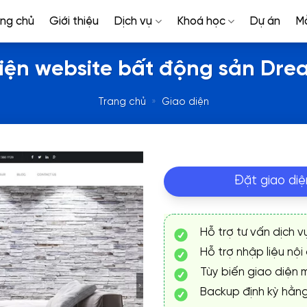
ang chủ
Giới thiệu
Dịch vụ
Khoá học
Dự án
M
iện website bất động sản Dr
Trang chủ
»
Giao diện
Đặt giao diệ
Hỗ trợ tư vấn dịch v
Hỗ trợ nhập liệu nội
Tùy biến giao diện m
Backup định kỳ hằn