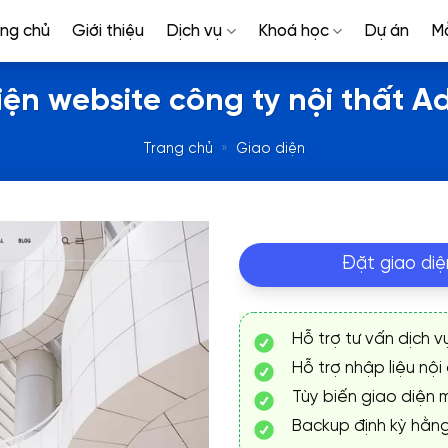
ang chủ
Giới thiệu
Dịch vụ
Khoá học
Dự án
M
iện website công ty nội thất Ad
Trang chủ
»
Giao diện
Đặt giao diệ
Hỗ trợ tư vấn dịch v
Hỗ trợ nhập liệu nội
Tùy biến giao diện m
Backup định kỳ hằn