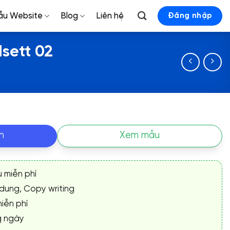
ẫu Website
Blog
Liên hệ
Đăng nhập
sett 02
n
Xem mẫu
ụ miễn phí
 dung, Copy writing
iễn phí
g ngày