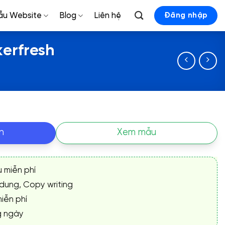
ẫu Website
Blog
Liên hệ
Đăng nhập
erfresh
n
Xem mẫu
ụ miễn phí
 dung, Copy writing
iễn phí
g ngày