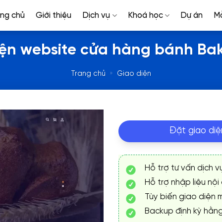
ang chủ
Giới thiệu
Dịch vụ
Khoá học
Dự án
M
iện website cửa hàng bánh Bak
Trang chủ
»
Giao diện
Đặt giao diệ
Hỗ trợ tư vấn dịch v
Hỗ trợ nhập liệu nội
Tùy biến giao diện m
Backup định kỳ hằn