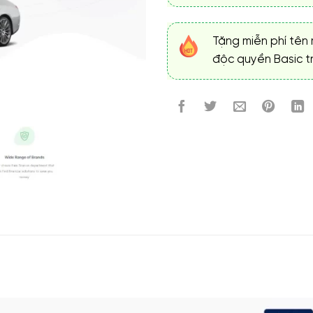
Tặng miễn phí tên 
độc quyền Basic tr