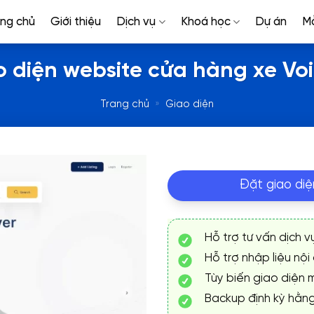
ang chủ
Giới thiệu
Dịch vụ
Khoá học
Dự án
M
o diện website cửa hàng xe Voi
Trang chủ
»
Giao diện
Đặt giao diệ
Hỗ trợ tư vấn dịch v
Hỗ trợ nhập liệu nội
Tùy biến giao diện m
Backup định kỳ hằn