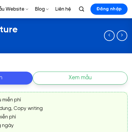
ẫu Website
Blog
Liên hệ
Đăng nhập
ture
n
Xem mẫu
ụ miễn phí
 dung, Copy writing
iễn phí
g ngày