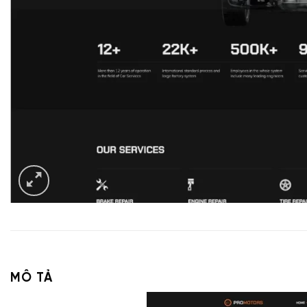
MÔ TẢ