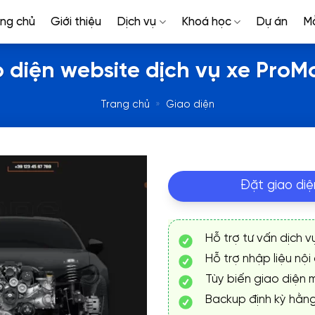
ang chủ
Giới thiệu
Dịch vụ
Khoá học
Dự án
M
 diện website dịch vụ xe ProM
Trang chủ
»
Giao diện
Đặt giao diệ
Hỗ trợ tư vấn dịch v
Hỗ trợ nhập liệu nội
Tùy biến giao diện m
Backup định kỳ hằn