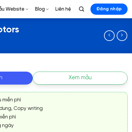
ẫu Website
Blog
Liên hệ
Đăng nhập
otors
n
Xem mẫu
ụ miễn phí
 dung, Copy writing
iễn phí
g ngày