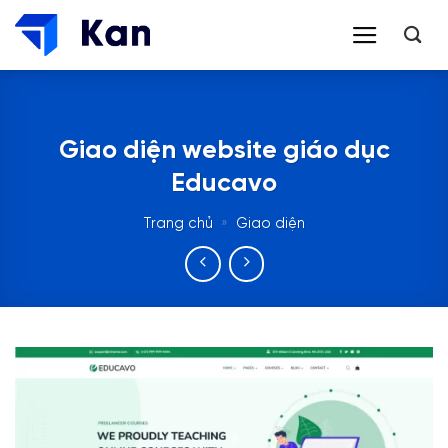
Bỏ
qua
nội
dung
Giao diện website giáo dục
Educavo
Trang chủ
»
Giao diện