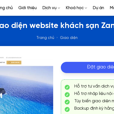
ang chủ
Giới thiệu
Dịch vụ
Khoá học
Dự án
M
ao diện website khách sạn Za
Trang chủ
»
Giao diện
Đặt giao diệ
Hỗ trợ tư vấn dịch v
Hỗ trợ nhập liệu nội
Tùy biến giao diện m
Backup định kỳ hằn