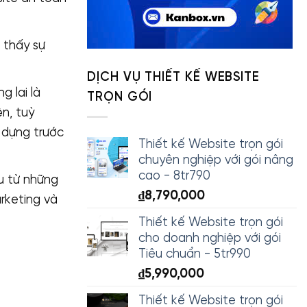
 thấy sự
DỊCH VỤ THIẾT KẾ WEBSITE
g lai là
TRỌN GÓI
n, tuỳ
y dựng trước
Thiết kế Website trọn gói
chuyên nghiệp với gói nâng
cao - 8tr790
ệu từ những
₫
8,790,000
rketing và
Thiết kế Website trọn gói
cho doanh nghiệp với gói
Tiêu chuẩn - 5tr990
₫
5,990,000
Thiết kế Website trọn gói