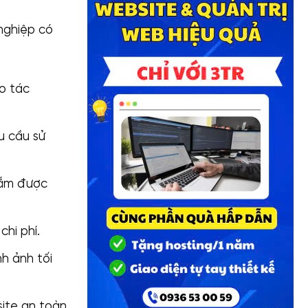
nghiệp có
o tác
u cầu sử
nắm được
hi phí.
h ảnh tối
ite an toàn