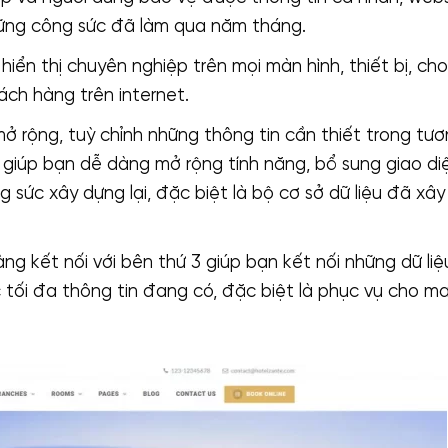
ững công sức đã làm qua năm tháng.
hiển thị chuyên nghiệp trên mọi màn hình, thiết bị, cho
ch hàng trên internet.
ở rộng, tuỳ chỉnh những thông tin cần thiết trong tươn
 giúp bạn dễ dàng mở rộng tính năng, bổ sung giao diệ
 sức xây dựng lại, đặc biệt là bộ cơ sở dữ liệu đã xâ
ng kết nối với bên thứ 3 giúp bạn kết nối những dữ li
tối đa thông tin đang có, đặc biệt là phục vụ cho ma