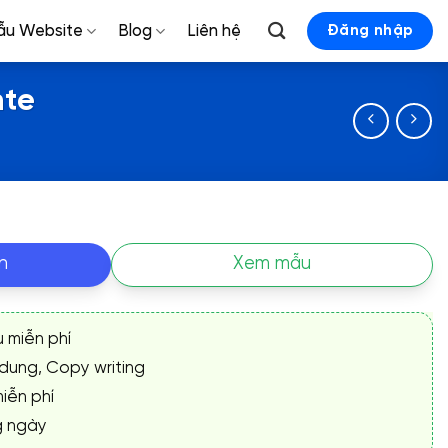
ẫu Website
Blog
Liên hệ
Đăng nhập
nte
n
Xem mẫu
ụ miễn phí
 dung, Copy writing
iễn phí
g ngày