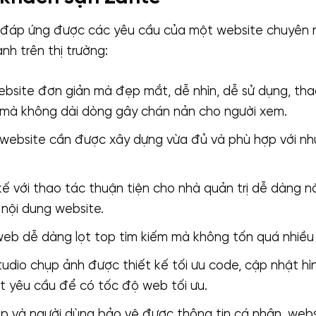
đáp ứng được các yêu cầu của một website chuyên 
nh trên thị trường:
bsite đơn giản mà đẹp mắt, dễ nhìn, dễ sử dụng, tha
 mà không dài dòng gây chán nản cho người xem.
website cần được xây dựng vừa đủ và phù hợp với nh
ế với thao tác thuận tiện cho nhà quản trị dễ dàng 
 nội dung website.
b dễ dàng lọt top tìm kiếm mà không tốn quá nhiều c
udio chụp ảnh được thiết kế tối ưu code, cập nhật hìn
t yêu cầu để có tốc độ web tối ưu.
p và người dùng bảo vệ được thông tin cá nhân, webs