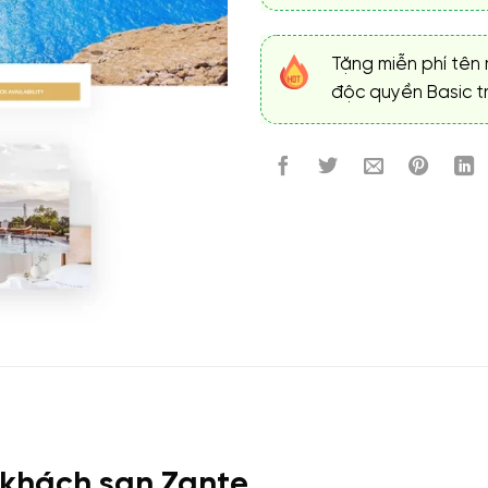
Tặng miễn phí tên 
độc quyền Basic tr
 khách sạn Zante