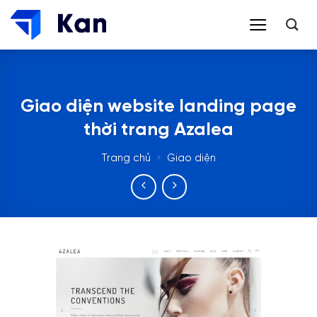
Bỏ
qua
nội
dung
Giao diện website landing page
thời trang Azalea
Trang chủ
»
Giao diện