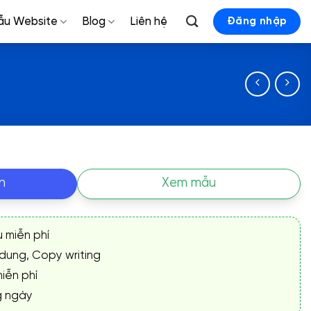
ẫu Website
Blog
Liên hệ
Đăng nhập
n
Xem mẫu
ụ miễn phí
 dung, Copy writing
iễn phí
g ngày