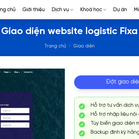
ang chủ
Giới thiệu
Dịch vụ
Khoá học
Dự án
M
Giao diện website logistic Fixa
Trang chủ
»
Giao diện
Đặt giao diệ
Hỗ trợ tư vấn dịch v
Hỗ trợ nhập liệu nội
Tùy biến giao diện m
Backup định kỳ hằn