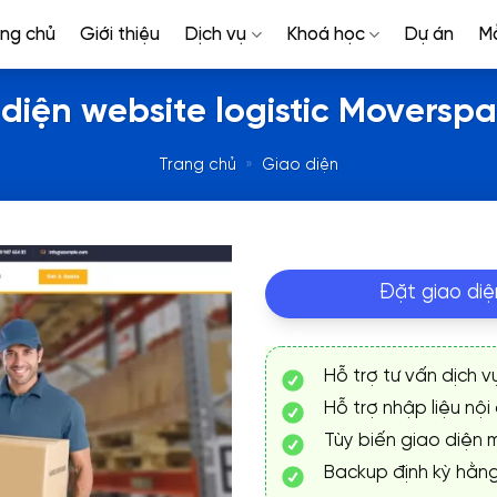
ang chủ
Giới thiệu
Dịch vụ
Khoá học
Dự án
M
diện website logistic Moversp
Trang chủ
»
Giao diện
Đặt giao diệ
Hỗ trợ tư vấn dịch v
Hỗ trợ nhập liệu nội
Tùy biến giao diện m
Backup định kỳ hằn