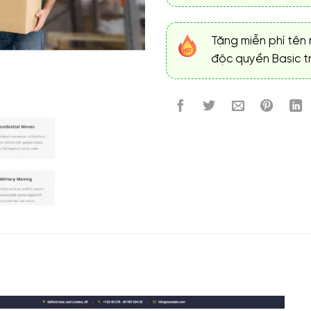
Tặng miễn phí tên 
độc quyền Basic tr