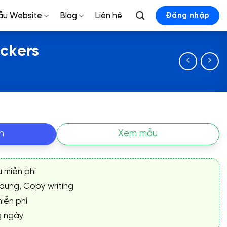
ẫu Website
Blog
Liên hệ
Đăng nhập
ackers
n
Xem mẫu
ụ miễn phí
 dung, Copy writing
iễn phí
g ngày