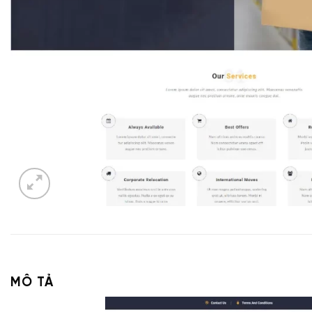
MÔ TẢ