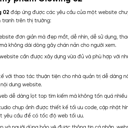
g 02
đáp ứng được các yêu cầu của một website chu
tranh trên thị trường:
bsite đơn giản mà đẹp mắt, dễ nhìn, dễ sử dụng, tha
 mà không dài dòng gây chán nản cho người xem.
website cần được xây dựng vừa đủ và phù hợp với nh
ế với thao tác thuận tiện cho nhà quản trị dễ dàng 
 nội dung website.
b dễ dàng lọt top tìm kiếm mà không tốn quá nhiều c
udio chụp ảnh được thiết kế tối ưu code, cập nhật hìn
t yêu cầu để có tốc độ web tối ưu.
p và người dùng bảo vệ được thông tin cá nhân, webs