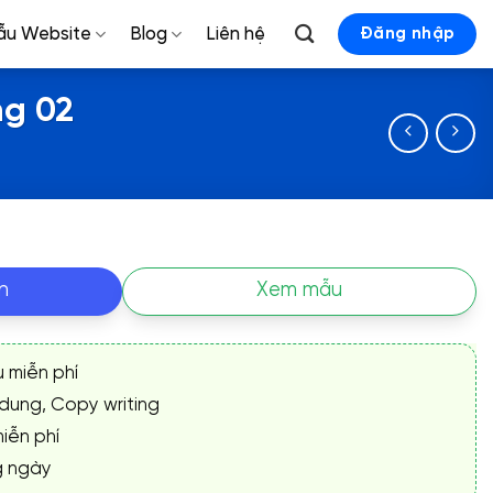
ẫu Website
Blog
Liên hệ
Đăng nhập
ng 02
n
Xem mẫu
ụ miễn phí
 dung, Copy writing
iễn phí
g ngày