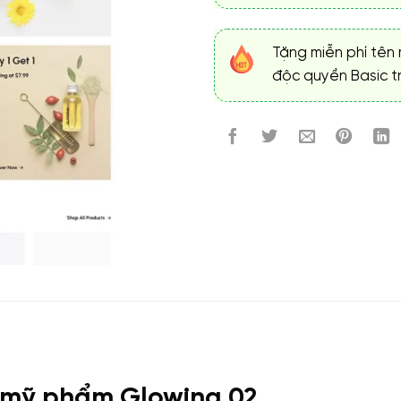
Tặng miễn phí tên 
độc quyền Basic tr
e mỹ phẩm Glowing 02