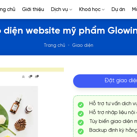
ang chủ
Giới thiệu
Dịch vụ
Khoá học
Dự án
M
 diện website mỹ phẩm Glowi
Trang chủ
»
Giao diện
Đặt giao diệ
Hỗ trợ tư vấn dịch v
Hỗ trợ nhập liệu nội
Tùy biến giao diện m
Backup định kỳ hằn