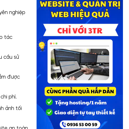
yên nghiệp
o tác
u cầu sử
nắm được
hi phí.
h ảnh tối
ite an toàn