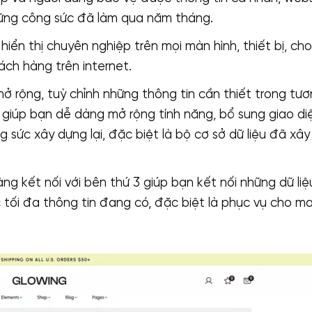
ững công sức đã làm qua năm tháng.
hiển thị chuyên nghiệp trên mọi màn hình, thiết bị, cho
ch hàng trên internet.
ở rộng, tuỳ chỉnh những thông tin cần thiết trong tươn
 giúp bạn dễ dàng mở rộng tính năng, bổ sung giao diệ
 sức xây dựng lại, đặc biệt là bộ cơ sở dữ liệu đã xâ
ng kết nối với bên thứ 3 giúp bạn kết nối những dữ li
tối đa thông tin đang có, đặc biệt là phục vụ cho ma