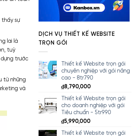
 thấy sự
DỊCH VỤ THIẾT KẾ WEBSITE
g lai là
TRỌN GÓI
n, tuỳ
y dựng trước
Thiết kế Website trọn gói
chuyên nghiệp với gói nâng
cao - 8tr790
ệu từ những
₫
8,790,000
rketing và
Thiết kế Website trọn gói
cho doanh nghiệp với gói
Tiêu chuẩn - 5tr990
₫
5,990,000
Thiết kế Website trọn gói