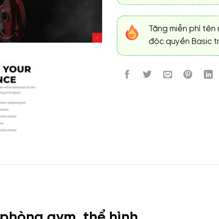
Tặng miễn phí tên 
độc quyền Basic tr
 phòng gym, thể hình