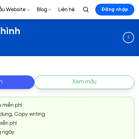
ẫu Website
Blog
Liên hệ
Đăng nhập
 hình
n
Xem mẫu
ụ miễn phí
 dung, Copy writing
iễn phí
g ngày