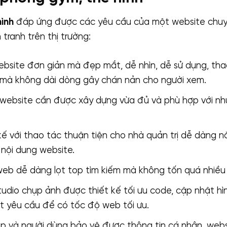
ình
đáp ứng được các yêu cầu của một website chuy
tranh trên thị trường:
bsite đơn giản mà đẹp mắt, dễ nhìn, dễ sử dụng, tha
 mà không dài dòng gây chán nản cho người xem.
website cần được xây dựng vừa đủ và phù hợp với nh
ế với thao tác thuận tiện cho nhà quản trị dễ dàng 
 nội dung website.
b dễ dàng lọt top tìm kiếm mà không tốn quá nhiều c
udio chụp ảnh được thiết kế tối ưu code, cập nhật hìn
t yêu cầu để có tốc độ web tối ưu.
p và người dùng bảo vệ được thông tin cá nhân, webs