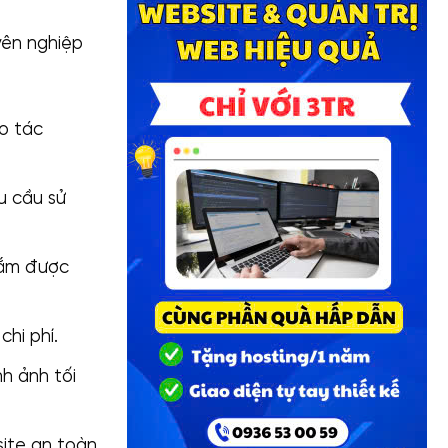
ên nghiệp
o tác
u cầu sử
nắm được
hi phí.
h ảnh tối
ite an toàn