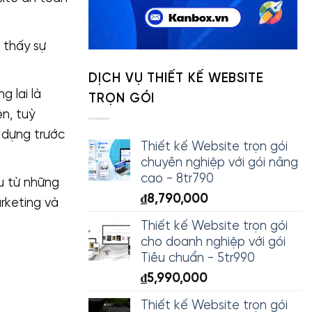
 thấy sự
DỊCH VỤ THIẾT KẾ WEBSITE
g lai là
TRỌN GÓI
n, tuỳ
y dựng trước
Thiết kế Website trọn gói
chuyên nghiệp với gói nâng
cao - 8tr790
ệu từ những
₫
8,790,000
rketing và
Thiết kế Website trọn gói
cho doanh nghiệp với gói
Tiêu chuẩn - 5tr990
₫
5,990,000
Thiết kế Website trọn gói