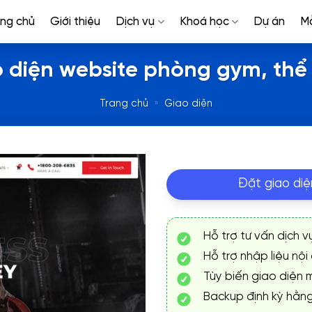
ang chủ
Giới thiệu
Dịch vụ
Khoá học
Dự án
M
 diện website phòng gym, thể
Trang chủ
»
Giao diện
Đặt giao diệ
Hỗ trợ tư vấn dịch v
Hỗ trợ nhập liệu nội
Tùy biến giao diện m
Backup định kỳ hằn