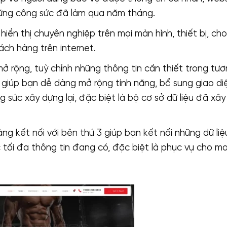
ững công sức đã làm qua năm tháng.
hiển thị chuyên nghiệp trên mọi màn hình, thiết bị, cho
ch hàng trên internet.
ở rộng, tuỳ chỉnh những thông tin cần thiết trong tươn
 giúp bạn dễ dàng mở rộng tính năng, bổ sung giao diệ
 sức xây dựng lại, đặc biệt là bộ cơ sở dữ liệu đã xâ
ng kết nối với bên thứ 3 giúp bạn kết nối những dữ li
tối đa thông tin đang có, đặc biệt là phục vụ cho ma