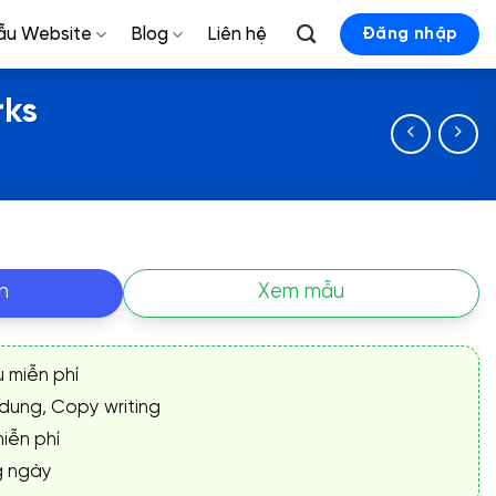
ẫu Website
Blog
Liên hệ
Đăng nhập
rks
n
Xem mẫu
ụ miễn phí
 dung, Copy writing
iễn phí
g ngày