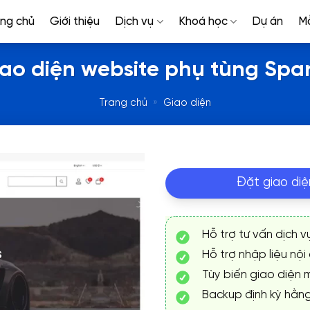
ang chủ
Giới thiệu
Dịch vụ
Khoá học
Dự án
M
ao diện website phụ tùng Spa
Trang chủ
»
Giao diện
Đặt giao diệ
Hỗ trợ tư vấn dịch v
Hỗ trợ nhập liệu nội
Tùy biến giao diện m
Backup định kỳ hằn