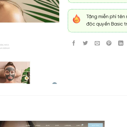
Tặng miễn phí tên 
độc quyền Basic tr