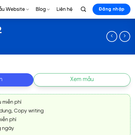
ẫu Website
Blog
Liên hệ
Đăng nhập
2
n
Xem mẫu
ụ miễn phí
 dung, Copy writing
iễn phí
g ngày