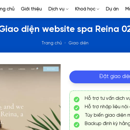
ang chủ
Giới thiệu
Dịch vụ
Khoá học
Dự án
M
Giao diện website spa Reina 0
Trang chủ
»
Giao diện
Đặt giao diệ
Hỗ trợ tư vấn dịch v
Hỗ trợ nhập liệu nội
Tùy biến giao diện m
Backup định kỳ hằn