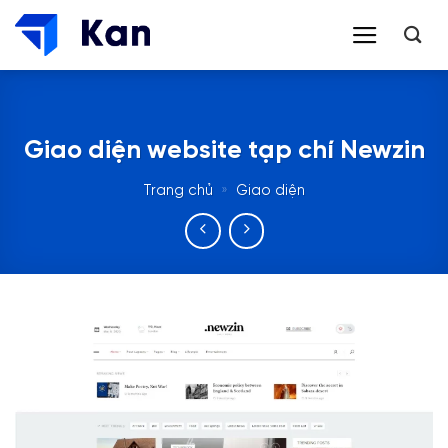
Bỏ
qua
nội
dung
Giao diện website tạp chí Newzin
Trang chủ
»
Giao diện